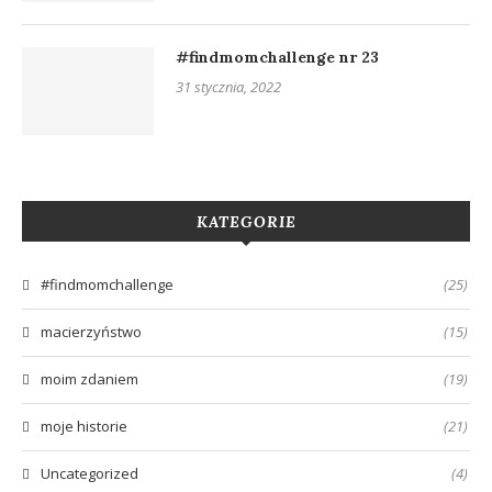
#findmomchallenge nr 23
31 stycznia, 2022
KATEGORIE
#findmomchallenge
(25)
macierzyństwo
(15)
moim zdaniem
(19)
moje historie
(21)
Uncategorized
(4)