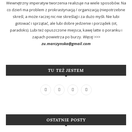
Wewnętrzny imperatyw tworzenia realizuje na wiele sposobów. Na
co dzień ma problem z prokrastynacją / organizacją (niepotrzebne
skreśl, a może raczej nic nie skreślaj) i za dużo myśli. Nie lubi
gotować i sprzątać, ale lubi dobre jedzenie i porządek (ot,
paradoks). Lubi też opuszczone miejsca, kawę latte o poranku i
zapach powietrza po burzy.
Więcej >>>
zu.marczynska@gmail.com
TU TEŻ JESTEM
OSTATNIE POSTY