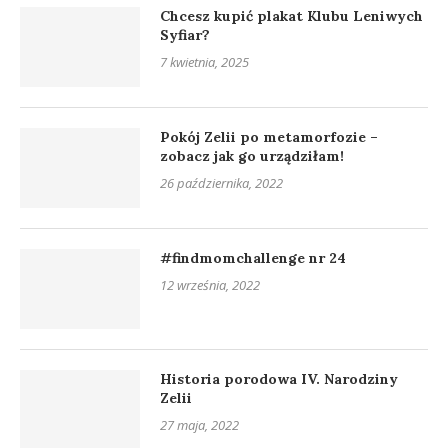
Chcesz kupić plakat Klubu Leniwych
Syfiar?
7 kwietnia, 2025
Pokój Zelii po metamorfozie –
zobacz jak go urządziłam!
26 października, 2022
#findmomchallenge nr 24
12 września, 2022
Historia porodowa IV. Narodziny
Zelii
27 maja, 2022