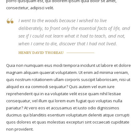
porro quisquam est, qui dolorem ipsum quia dolor sit amet,
consectetur, adipisci velit.
I went to the woods because I wished to live
deliberately, to front only the essential facts of life, and
see if I could not learn what it had to teach, and not,
when I came to die, discover that I had not lived.
HENRY DAVID THOREAU
Quia non numquam eius modi tempora incidunt ut labore et dolore
magnam aliquam quaerat voluptatem. Ut enim ad minima veniam,
quis nostrum rcitationem ullam corporis suscipit laboriosam, nisi ut
aliquid ex ea commodi sequatur? Quis autem vel eum iure
reprehenderit qui in ea voluptate velit esse quam nihil lestiae
consequatur, vel illum qui lorem eum fugiat quo voluptas nulla
pariatur? At vero eos et accusamus et iusto odio dignissimos
ducimus qui blanditiis esentium voluptatum deleniti atque corrupti
quos dolores et quas molestias excepturi sint occaecati cupiditate
non provident.