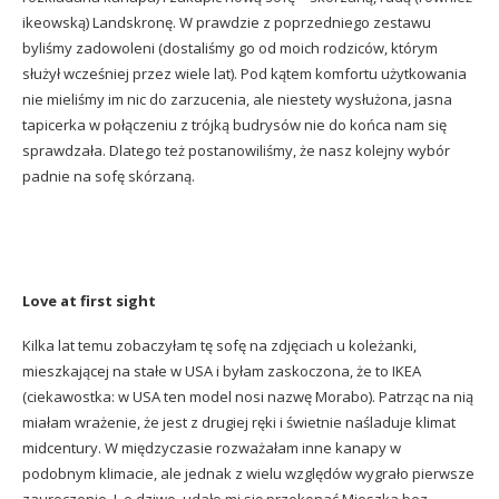
ikeowską) Landskronę. W prawdzie z poprzedniego zestawu
byliśmy zadowoleni (dostaliśmy go od moich rodziców, którym
służył wcześniej przez wiele lat). Pod kątem komfortu użytkowania
nie mieliśmy im nic do zarzucenia, ale niestety wysłużona, jasna
tapicerka w połączeniu z trójką budrysów nie do końca nam się
sprawdzała. Dlatego też postanowiliśmy, że nasz kolejny wybór
padnie na sofę skórzaną.
Love at first sight
Kilka lat temu zobaczyłam tę sofę na zdjęciach u koleżanki,
mieszkającej na stałe w USA i byłam zaskoczona, że to IKEA
(ciekawostka: w USA ten model nosi nazwę Morabo). Patrząc na nią
miałam wrażenie, że jest z drugiej ręki i świetnie naśladuje klimat
midcentury. W międzyczasie rozważałam inne kanapy w
podobnym klimacie, ale jednak z wielu względów wygrało pierwsze