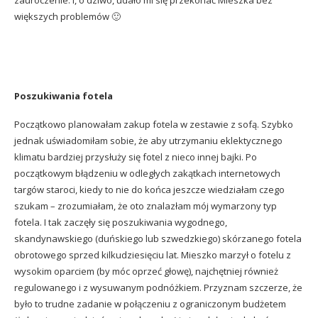
zauroczenie. I, o dziwo, udało mi się przekonać Mieszka bez
większych problemów 🙂
Poszukiwania fotela
Początkowo planowałam zakup fotela w zestawie z sofą. Szybko
jednak uświadomiłam sobie, że aby utrzymaniu eklektycznego
klimatu bardziej przysłuży się fotel z nieco innej bajki. Po
początkowym błądzeniu w odległych zakątkach internetowych
targów staroci, kiedy to nie do końca jeszcze wiedziałam czego
szukam – zrozumiałam, że oto znalazłam mój wymarzony typ
fotela. I tak zaczęły się poszukiwania wygodnego,
skandynawskiego (duńskiego lub szwedzkiego) skórzanego fotela
obrotowego sprzed kilkudziesięciu lat. Mieszko marzył o fotelu z
wysokim oparciem (by móc oprzeć głowę), najchętniej również
regulowanego i z wysuwanym podnóżkiem. Przyznam szczerze, że
było to trudne zadanie w połączeniu z ograniczonym budżetem