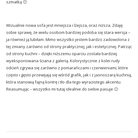
szmatką 🙂
Wizualnie nowa sofa jest mniejsza i lżejsza, oraz niższa. Zdaję
sobie sprawę, że wielu osobom bardziej podoba się stara wersja –
ja również ją lubiłam. Mimo wszystko jestem bardzo zadowolona z
tej zmiany zarówno od strony praktycznej, jak i estetycznej. Patrząc
od strony kuchni – dzięki niższemu oparciu została bardziej
wyeksponowana ściana z galerią. Kolorystycznie z kolei rudy
odcień zgrywa się zarówno z pomarańczami i czerwieniami, które
często i gęsto przewijają się wśród grafik, jak i z jasnoszarą kuchnią,
która stanowią fajną kontrę i tło dla tego wyrazistego akcentu.
Reasumując – wszystko mi tutaj idealnie do siebie pasuje 🙂