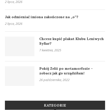
2 lipca, 2026
Jak odmieniać imiona zakończone na „o”?
2 lipca, 2026
Chcesz kupić plakat Klubu Leniwych
Syfiar?
7 kwietnia, 2025
Pokój Zelii po metamorfozie –
zobacz jak go urządziłam!
26 października, 2022
KATEGORIE