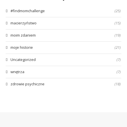
#findmomchallenge
(25)
macierzyństwo
(15)
moim zdaniem
(19)
moje historie
(21)
Uncategorized
(7)
wnętrza
(7)
zdrowie psychiczne
(18)