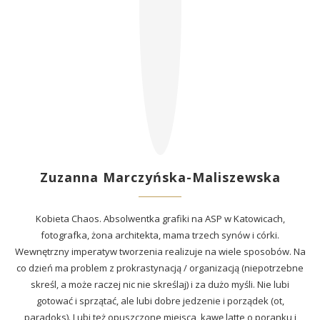
Zuzanna Marczyńska-Maliszewska
Kobieta Chaos. Absolwentka grafiki na ASP w Katowicach,
fotografka, żona architekta, mama trzech synów i córki.
Wewnętrzny imperatyw tworzenia realizuje na wiele sposobów. Na
co dzień ma problem z prokrastynacją / organizacją (niepotrzebne
skreśl, a może raczej nic nie skreślaj) i za dużo myśli. Nie lubi
gotować i sprzątać, ale lubi dobre jedzenie i porządek (ot,
paradoks). Lubi też opuszczone miejsca, kawę latte o poranku i