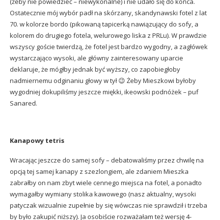
(żeby nie powiedzieć – niewykonalne) i nie udało się do końca.
Ostatecznie mój wybór padł na skórzany, skandynawski fotel z lat
70. w kolorze bordo (pikowaną tapicerką nawiązujący do sofy, a
kolorem do drugiego fotela, welurowego liska z PRLu). W prawdzie
wszyscy goście twierdzą, że fotel jest bardzo wygodny, a zagłówek
wystarczająco wysoki, ale główny zainteresowany uparcie
deklaruje, że mógłby jednak być wyższy, co zapobiegłoby
nadmiernemu odginaniu głowy w tył 😉 Żeby Mieszkowi byłoby
wygodniej dokupiliśmy jeszcze miękki, ikeowski podnóżek – puf
Sanared.
Kanapowy tetris
Wracając jeszcze do samej sofy – debatowaliśmy przez chwilę na
opcją tej samej kanapy z szezlongiem, ale zdaniem Mieszka
zabrałby on nam zbyt wiele cennego miejsca na fotel, a ponadto
wymagałby wymiany stolika kawowego (nasz aktualny, wysoki
patyczak wizualnie zupełnie by się wówczas nie sprawdził i trzeba
by było zakupić niższy). Ja osobiście rozważałam też wersję 4-