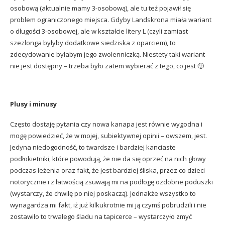
osobową (aktualnie mamy 3-osobową), ale tu też pojawił się
problem ograniczonego miejsca. Gdyby Landskrona miała wariant
o długości 3-osobowej, ale w kształcie litery L (czyli zamiast
szezlonga byłyby dodatkowe siedziska z oparciem), to
zdecydowanie byłabym jego zwolenniczką. Niestety taki wariant
nie jest dostępny – trzeba było zatem wybierać z tego, co jest 🙂
Plusy i minusy
Często dostaję pytania czy nowa kanapa jest równie wygodna i
mogę powiedzieć, że w mojej, subiektywnej opinii – owszem, jest.
Jedyna niedogodność, to twardsze i bardziej kanciaste
podłokietniki, które powodują, że nie da się oprzeć na nich głowy
podczas leżenia oraz fakt, że jest bardziej śliska, przez co dzieci
notorycznie i z łatwością zsuwają mi na podłogę ozdobne poduszki
(wystarczy, że chwilę po niej poskaczą). Jednakże wszystko to
wynagardza mi fakt, iż już kilkukrotnie mi ją czymś pobrudzili i nie
zostawiło to trwałego śladu na tapicerce – wystarczyło zmyć