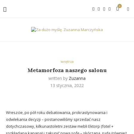
0
wnętrza
Metamorfoza naszego salonu
written by
Zuzanna
13 stycznia, 2022
Wreszcie, po pół roku debatowania, prokrastynowania i
odwlekania decyzji – postanowiliśmy sprzedać nasz
dotychczasowy, kilkunastoletni zestaw mebli Ektorp (fotel +
rozkładana kanapa) i zakupić nową sofę – skórzaną, rudą (również