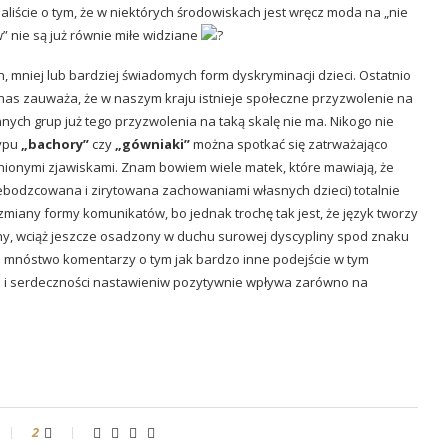
aliście o tym, że w niektórych środowiskach jest wręcz moda na „nie
w” nie są już równie miłe widziane
, mniej lub bardziej świadomych form dyskryminacji dzieci. Ostatnio
z nas zauważa, że w naszym kraju istnieje społeczne przyzwolenie na
nych grup już tego przyzwolenia na taką skalę nie ma. Nikogo nie
typu
„bachory”
czy
„gówniaki”
można spotkać się zatrważająco
nionymi zjawiskami. Znam bowiem wiele matek, które mawiają, że
ebodzcowana i zirytowana zachowaniami własnych dzieci) totalnie
zmiany formy komunikatów, bo jednak trochę tak jest, że język tworzy
lny, wciąż jeszcze osadzony w duchu surowej dyscypliny spod znaku
łam mnóstwo komentarzy o tym jak bardzo inne podejście w tym
ii i serdeczności nastawieniw pozytywnie wpływa zarówno na
2