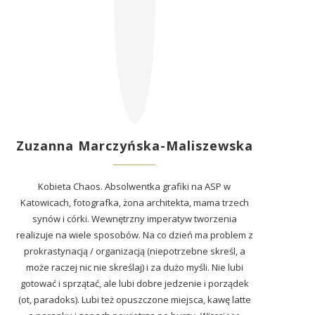
Zuzanna Marczyńska-Maliszewska
Kobieta Chaos. Absolwentka grafiki na ASP w
Katowicach, fotografka, żona architekta, mama trzech
synów i córki. Wewnętrzny imperatyw tworzenia
realizuje na wiele sposobów. Na co dzień ma problem z
prokrastynacją / organizacją (niepotrzebne skreśl, a
może raczej nic nie skreślaj) i za dużo myśli. Nie lubi
gotować i sprzątać, ale lubi dobre jedzenie i porządek
(ot, paradoks). Lubi też opuszczone miejsca, kawę latte