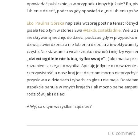
opowiadać publicznie, a w przypadku innych już nie? Ba, pis
lubienie dzieci”, podczas gdy opowieści o „nie lubieniu psó
Eko. Paulina Górska
napisała wczoraj post na temat różnych
pisała też o tym w stories Ewa
@takduzoitakladnie
. Wielu 
nieskrywaną niechęć do dzieci, podczas gdy w przypadku in
dziwią stwierdzenia o nie lubieniu dzieci, a z inwektywami 
często. Nie stawiam tu wcale znaku równości między wymie
„dzieci ogólnie nie lubią, tylko swoje”
i (jako matka prz
rozumiem z czego to wynika. Apeluję jedynie o rozważenie 
rzeczywistość, a nasz kraj jest dzieciom mocno nieprzychy
przysłowia o dzieciach i rybach, co głosu nie mają. Dosta
aspekcie panuje w innych krajach i jak mocno pełne empat
rodziców, jak i dzieci.
A Wy, co o tym wszystkim sądzicie?
0 comment