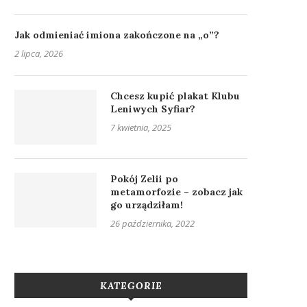
Jak odmieniać imiona zakończone na „o”?
2 lipca, 2026
Chcesz kupić plakat Klubu
Leniwych Syfiar?
7 kwietnia, 2025
Pokój Zelii po
metamorfozie – zobacz jak
go urządziłam!
26 października, 2022
KATEGORIE