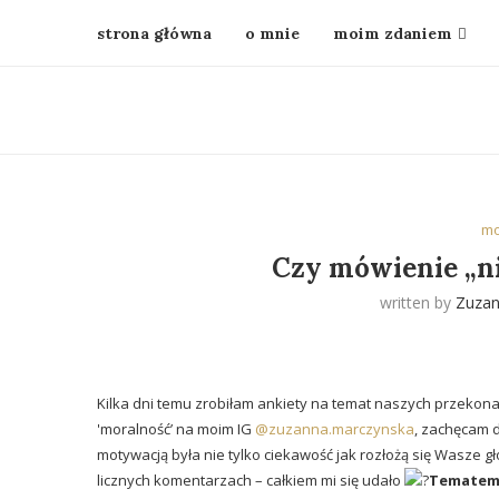
strona główna
o mnie
moim zdaniem
mo
Czy mówienie „nie
written by
Zuza
Kilka dni temu zrobiłam ankiety na temat naszych przekona
'moralność’ na moim IG
@zuzanna.marczynska
, zachęcam d
motywacją była nie tylko ciekawość jak rozłożą się Wasze g
licznych komentarzach – całkiem mi się udało
Tematem,