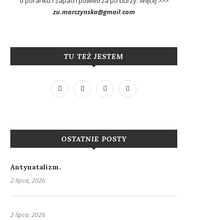
o poranku i zapach powietrza po burzy.
Więcej >>>
zu.marczynska@gmail.com
TU TEŻ JESTEM
OSTATNIE POSTY
Antynatalizm.
2 lipca, 2026
2 lipca, 2026