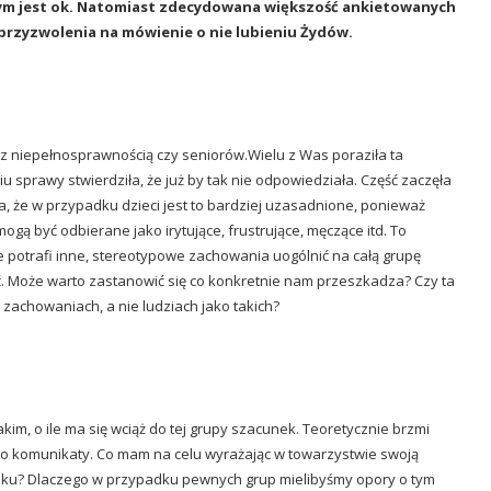
ym jest ok.
Natomiast zdecydowana większość ankietowanych
przyzwolenia na mówienie o nie lubieniu Żydów.
, z niepełnosprawnością czy seniorów.Wielu z Was poraziła ta
u sprawy stwierdziła, że już by tak nie odpowiedziała. Część zaczęła
a, że w przypadku dzieci jest to bardziej uzasadnione, ponieważ
gą być odbierane jako irytujące, frustrujące, męczące itd. To
e potrafi inne, stereotypowe zachowania uogólnić na całą grupę
ć. Może warto zastanowić się co konkretnie nam przeszkadza? Czy ta
zachowaniach, a nie ludziach jako takich?
takim, o ile ma się wciąż do tej grupy szacunek. Teoretycznie brzmi
 a o komunikaty. Co mam na celu wyrażając w towarzystwie swoją
cunku? Dlaczego w przypadku pewnych grup mielibyśmy opory o tym