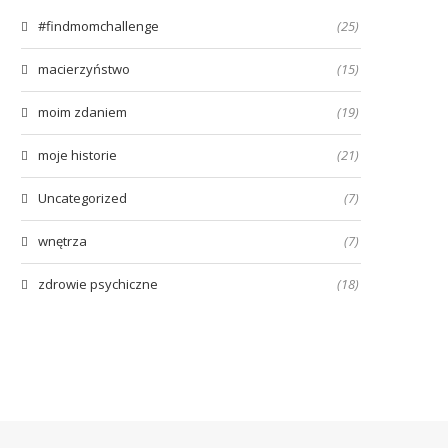
#findmomchallenge
(25)
macierzyństwo
(15)
moim zdaniem
(19)
moje historie
(21)
Uncategorized
(7)
wnętrza
(7)
zdrowie psychiczne
(18)