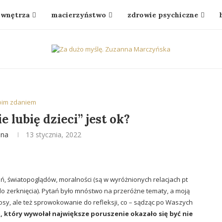
wnętrza
macierzyństwo
zdrowie psychiczne
im zdaniem
 lubię dzieci” jest ok?
nna
13 stycznia, 2022
ń, światopoglądów, moralności (są w wyróżnionych relacjach pt
o zerknięcia). Pytań było mnóstwo na przeróżne tematy, a moją
łosy, ale też sprowokowanie do refleksji, co – sądząc po Waszych
 który wywołał największe poruszenie okazało się być nie