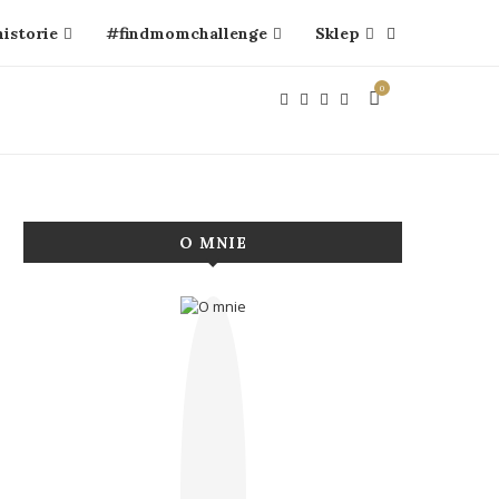
historie
#findmomchallenge
Sklep
0
O MNIE