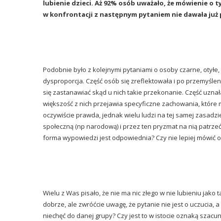
lubienie dzieci. Aż 92% osób uważało, że mówienie o t
w konfrontacji z następnym pytaniem nie dawała już 
Podobnie było z kolejnymi pytaniami o osoby czarne, otyłe
dysproporcja. Część osób się zreflektowała i po przemyśleni
się zastanawiać skąd u nich takie przekonanie. Część uznał
większość z nich przejawia specyficzne zachowania, które mo
oczywiście prawda, jednak wielu ludzi na tej samej zasadzi
społeczną (np narodową) i przez ten pryzmat na nią patrze
forma wypowiedzi jest odpowiednia? Czy nie lepiej mówić o 
Wielu z Was pisało, że nie ma nic złego w nie lubieniu jako 
dobrze, ale zwróćcie uwagę, że pytanie nie jest o uczucia,
niechęć do danej grupy? Czy jest to w istocie oznaką sza