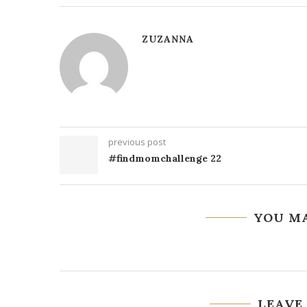
ZUZANNA
previous post
#findmomchallenge 22
YOU MA
LEAVE