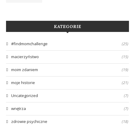
KATEGORIE
#findmomchallenge
(25)
macierzyństwo
(15)
moim zdaniem
(19)
moje historie
(21)
Uncategorized
(7)
wnętrza
(7)
zdrowie psychiczne
(18)