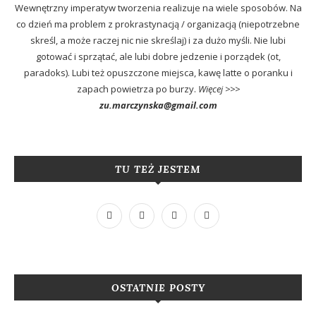
Wewnętrzny imperatyw tworzenia realizuje na wiele sposobów. Na
co dzień ma problem z prokrastynacją / organizacją (niepotrzebne
skreśl, a może raczej nic nie skreślaj) i za dużo myśli. Nie lubi
gotować i sprzątać, ale lubi dobre jedzenie i porządek (ot,
paradoks). Lubi też opuszczone miejsca, kawę latte o poranku i
zapach powietrza po burzy.
Więcej >>>
zu.marczynska@gmail.com
TU TEŻ JESTEM
OSTATNIE POSTY