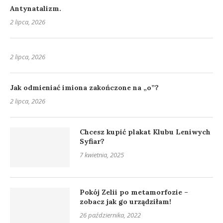
Antynatalizm.
2 lipca, 2026
2 lipca, 2026
Jak odmieniać imiona zakończone na „o”?
2 lipca, 2026
Chcesz kupić plakat Klubu Leniwych
Syfiar?
7 kwietnia, 2025
Pokój Zelii po metamorfozie –
zobacz jak go urządziłam!
26 października, 2022