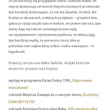
ale
im baczniej się przyglądam sobie i ludziom wokół, im
więcej dystansuję od swoich dotychczasowych przekonań,
tym bardziej dostrzegam, że nie ma ideałów. Że ktoś, kto
bryluje w obszarach, w których ja utykam – grzęźnie tam,
gdzie ja czuję się jak ryba w wodzie. Im jestem starsza, tym
mniej daję się nabrać na kategoryczne sądy,
zerojedynkowość i dychotomię myślenia. Im dłużej żyję,
tym bardziej myślę, że pierwsza rzecz, której
potrzeba nam najbardziej wobec siebie nawzajem – to
łagodność.
Poniżej wrzucam kilka linków, dzięki którym
możecie poznać nas lepiej:
występ w programie Dzień Dobry TVN
„Odpicowane
mieszkanie”
odcinek Wnętrza Zewnętrza o naszym domu
„Rodzinny
DOM ARTYSTKI”
odcinek Rodzinny Dom Ładne Bebe
„PRLowska kostka