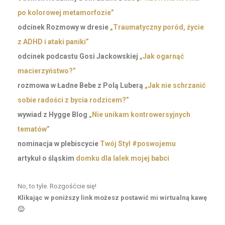
po kolorowej metamorfozie”
odcinek Rozmowy w dresie
„Traumatyczny poród, życie
z ADHD i ataki paniki”
odcinek podcastu Gosi Jackowskiej
„Jak ogarnąć
macierzyństwo?”
rozmowa w Ładne Bebe z Polą Luberą
„Jak nie schrzanić
sobie radości z bycia rodzicem?”
wywiad z Hygge Blog
„Nie unikam kontrowersyjnych
tematów”
nominacja w plebiscycie
Twój Styl #poswojemu
artykuł o śląskim
domku dla lalek mojej babci
No, to tyle. Rozgośćcie się!
Klikając w poniższy link możesz postawić mi wirtualną kawę
🙂