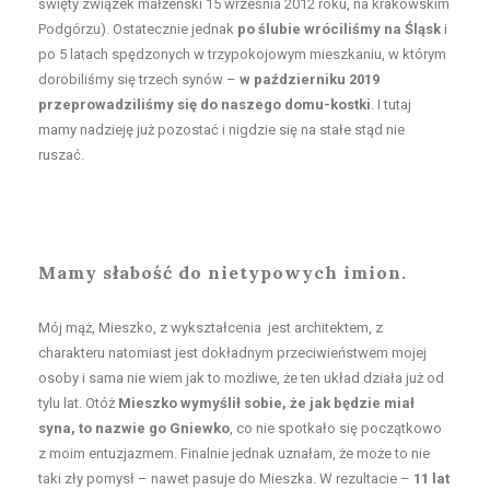
święty związek małżeński 15 września 2012 roku, na krakowskim
Podgórzu). Ostatecznie jednak
po ślubie wróciliśmy na Śląsk
i
po 5 latach spędzonych w trzypokojowym mieszkaniu, w którym
dorobiliśmy się trzech synów –
w październiku 2019
przeprowadziliśmy się do naszego domu-kostki
. I tutaj
mamy nadzieję już pozostać i nigdzie się na stałe stąd nie
ruszać.
Mamy słabość do nietypowych imion.
Mój mąż, Mieszko, z wykształcenia jest architektem, z
charakteru natomiast jest dokładnym przeciwieństwem mojej
osoby i sama nie wiem jak to możliwe, że ten układ działa już od
tylu lat. Otóż
Mieszko wymyślił sobie, że jak będzie miał
syna, to nazwie go Gniewko
, co nie spotkało się początkowo
z moim entuzjazmem. Finalnie jednak uznałam, że może to nie
taki zły pomysł – nawet pasuje do Mieszka. W rezultacie –
11 lat