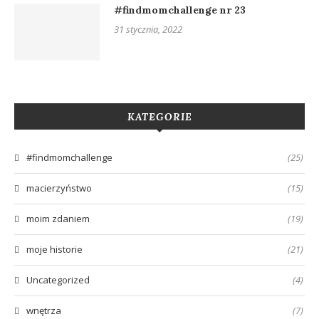
#findmomchallenge nr 23
31 stycznia, 2022
KATEGORIE
#findmomchallenge
(25)
macierzyństwo
(15)
moim zdaniem
(19)
moje historie
(21)
Uncategorized
(4)
wnętrza
(7)