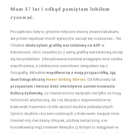
Mam 37 lat i odkąd pamiętam lubiłam
rysować
.
Początkowo były to głównie mityczne stwory zwane babukami,
ale potem repertuar moich wytworów zaczął się rozszerzać… No
i finalnie
skończyłam grafikę warsztatową na ASP
w
Katowicach, choć zasadniczo z samą grafiką warsztatową raczej
się nie polubiłam. Zdecydowanie bardziej wciągnęła mnie sztuka
współczesna, a ostatecznie zawodowo związałam się z
fotografią. Aktualnie
współtworzę z moją przyjaciółką, Igą
duet fotograficzny
Never Ending Stories
. Od kilkunastu lat
przejawiam również dość intenstywne zainteresowanie
kulturą żydowską
, co równie mocno wpłynęło nie tylko na moją
twórczość artystyczną, ale i na decyzje o wyprowadzce na
krakowski Kazimierz i
krótki epizod studiów judaistycznych
.
Oprócz studiów i korzeni rodzinnych z Krakowem związał mnie
również mój ówczesny chłopak, później narzeczony, a w
konsekwencji
mąż imieniem Mieszko
(z którym to wstąpiłam w