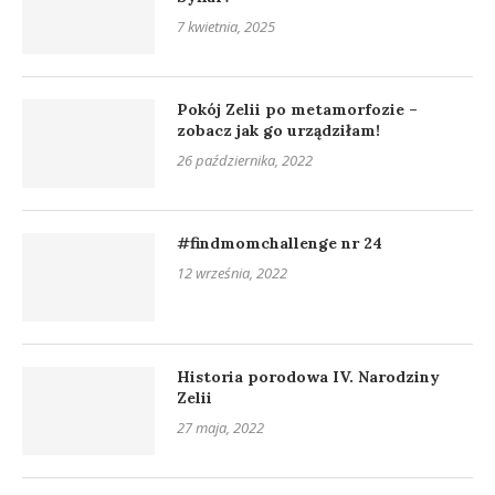
7 kwietnia, 2025
Pokój Zelii po metamorfozie –
zobacz jak go urządziłam!
26 października, 2022
#findmomchallenge nr 24
12 września, 2022
Historia porodowa IV. Narodziny
Zelii
27 maja, 2022