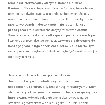
temu nasz pierworodny otrzymał imiona Gniewko
Beniamin
. Niestety nie przewidziałam wówczas, że urodzi się
nam jeszcze dwóch synów, a ja będę czuła powinność, aby
również im dać imiona zakończone na „o”. I to już nie było takie
proste.
Iwo Joachim dostał swoje imię raptem kilka dni
przed porodem
, a ostateczna decyzja w sprawie
Joszka
Samuela zapadła dopiero kilka godzin po
narodzinach
, po
licznych, gorących dyskusjach.
W 2022 wreszcie dołączyła do
naszego grona długo oczekiwana córka, Zelia Maria.
Tym
razem problemu z wyborem imienia nie było 🙂 Czekało na nią już
od dobrych kilku lat.
Jestem człowiekiem paradoksem.
Jestem zażartą melancholiczką o sangwinicznym
usposobieniu i ekstrawertyczką z nutą introwertyzmu. Mam
słabość do prokrastynacji i ruminacji. Jestem ekspresyjna i
impulsywna.
Mówię bardzo głośno, niektórzy uważają, że
strasznie się rozwlekam w opisie i się drę – ja lubię o sobie