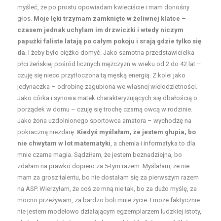
myśleć, że po prostu opowiadam kwieciście i mam donośny
głos.
Moje lęki trzymam zamknięte w żeliwnej klatce –
czasem jednak uchylam im drzwiczki i wtedy niczym
papużki faliste latają po całym pokoju i srają gdzie tylko się
da
. I żeby było ciężko domyć. Jako samotna przedstawicielka
płci żeńskiej pośród licznych mężczyzn w wieku od 2 do 42 lat –
czuję się nieco przytłoczona tą męską energią. Z kolei jako
jedynaczka – odrobinę zagubiona we własnej wielodzietności.
Jako córka i synowa matek charakteryzujących się dbałością o
porządek w domu – czuję się trochę czarną owcą w rodzinie.
Jako żona uzdolnionego sportowca amatora – wychodzę na
pokraczną niezdarę.
Kiedyś myślałam, że jestem głupia, bo
nie chwytam w lot matematyki
, a chemia i informatyka to dla
mnie czarna magia. Sądziłam, że jestem beznadziejna, bo
zdałam na prawko dopiero za 5-tym razem. Myślałam, że nie
mam za grosz talentu, bo nie dostałam się za pierwszym razem
na ASP. Wierzyłam, że coś ze mną nie tak, bo za dużo myślę, za
mocno przeżywam, za bardzo boli mnie życie. I może faktycznie
nie jestem modelowo działającym egzemplarzem ludzkiej istoty,