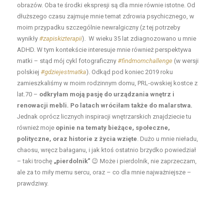
obrazów. Oba te środki ekspresji są dla mnie równie istotne. Od
dłuższego czasu zajmuje mnie temat zdrowia psychicznego, w
moim przypadku szczególnie newralgiczny (z tej potrzeby
wynikły
#zapiskizterapii
). W wieku 35 lat zdiagnozowano u mnie
ADHD. W tym kontekście interesuje mnie również perspektywa
matki – stąd mój cykl fotograficzny
#findmomchallenge
(w wersji
polskiej
#gdziejestmatka
). Odkąd pod koniec 2019 roku
zamieszkaliśmy w moim rodzinnym domu, PRL-owskiej kostce z
lat.70 –
odkryłam moją pasję do urządzania wnętrz i
renowacji mebli. Po latach wróciłam także do malarstwa
.
Jednak oprócz licznych inspiracji wnętrzarskich znajdziecie tu
również moje
opinie na tematy bieżące, społeczne,
polityczne, oraz historie z życia wzięte
. Dużo u mnie nieładu,
chaosu, wręcz bałaganu, i jak ktoś ostatnio brzydko powiedział
– taki trochę
„pierdolnik”
😉 Może i pierdolnik, nie zaprzeczam,
ale za to miły memu sercu, oraz – co dla mnie najważniejsze –
prawdziwy.