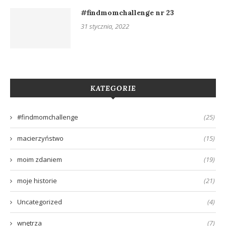
#findmomchallenge nr 23
31 stycznia, 2022
KATEGORIE
#findmomchallenge
(25)
macierzyństwo
(15)
moim zdaniem
(19)
moje historie
(21)
Uncategorized
(4)
wnętrza
(7)