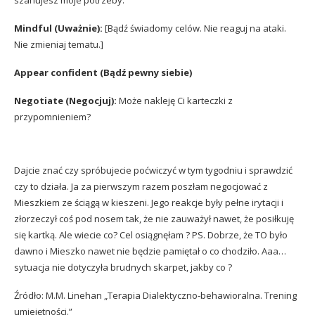
szanujesz moje potrzeby.
Mindful (Uważnie):
[Bądź świadomy celów. Nie reaguj na ataki.
Nie zmieniaj tematu.]
Appear confident (Bądź pewny siebie)
Negotiate (Negocjuj):
Może nakleję Ci karteczki z
przypomnieniem?
Dajcie znać czy spróbujecie poćwiczyć w tym tygodniu i sprawdzić
czy to działa. Ja za pierwszym razem poszłam negocjować z
Mieszkiem ze ściągą w kieszeni. Jego reakcje były pełne irytacji i
złorzeczył coś pod nosem tak, że nie zauważył nawet, że posiłkuję
się kartką. Ale wiecie co? Cel osiągnęłam ? PS. Dobrze, że TO było
dawno i Mieszko nawet nie będzie pamiętał o co chodziło. Aaa…
sytuacja nie dotyczyła brudnych skarpet, jakby co ?
Źródło: M.M. Linehan „Terapia Dialektyczno-behawioralna. Trening
umiejętności.”