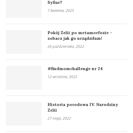
Syfiar?
7 kwietnia, 2025
Pokój Zelii po metamorfozie –
zobacz jak go urządziłam!
26 października, 2022
#findmomchallenge nr 24
12 września, 2022
Historia porodowa IV. Narodziny
Zelii
27 maja, 2022