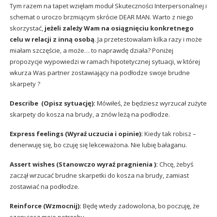
Tym razem na tapet wzięłam moduł Skuteczności Interpersonalnej i
schemat o uroczo brzmiącym skrócie DEAR MAN. Warto z niego
skorzystać,
jeżeli zależy Wam na osiągnięciu konkretnego
celu w relacji z inną osobą
. Ja przetestowałam kilka razy i może
miałam szczęście, a może… to naprawdę działa? Poniżej
propozycje wypowiedzi w ramach hipotetycznej sytuacji, w której
wkurza Was partner zostawiający na podłodze swoje brudne
skarpety ?
Describe (Opisz sytuację):
Mówiłeś, że będziesz wyrzucał zużyte
skarpety do kosza na brudy, a znów leżą na podłodze.
Express feelings (Wyraź uczucia i opinie):
Kiedy tak robisz –
denerwuję się, bo czuję się lekceważona. Nie lubię bałaganu.
Assert wishes (Stanowczo wyraź pragnienia ):
Chcę, żebyś
zaczął wrzucać brudne skarpetki do kosza na brudy, zamiast
zostawiać na podłodze.
Reinforce (Wzmocnij):
Będę wtedy zadowolona, bo poczuję, że