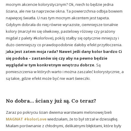
mocnym akcencie kolorystycznym? Ok, niech to będzie jedna
ściana, ale nie ta naprzeciw okna. Ta powierzchnia odbija bowiem
najwięcej światła. U nas tym mocnym akcentem jest tapeta.
Gdybym dobrała do niej równie wyraziste, ciemniejsze tonalnie
kolory (marzył mi się oliwkowy, pastelowy różowy czy prażony
migdał z palety #kolorlove), pokój stałby się optycznie mniejszy i
dużo ciemniejszy co prawdopodobnie dałoby efekt przytłoczenia.
J
aka jest zatem moja rada? Nawet jeśli dany kolor bardzo Ci
się podoba – zastanów się czy aby na pewno będzie
wyglądał w tym konkretnym wnętrzu dobrze.
Są
pomieszczenia w których warto i można zaszaleć kolorystycznie, a
są takie, gdzie efekt może być nie wart świeczki.
No dobra… ściany już są. Co teraz?
Zaraz po pokryciu ścian dwiema warstwami melonowej bieli
MAGNAT #kolorLove
wiedziałam, że to był strzał w dziesiątkę.
Miałam porównanie z chłodnymi, delikatnymi błękitami, które były