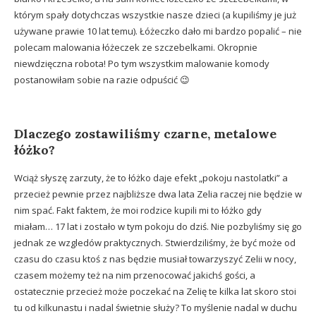
którym spały dotychczas wszystkie nasze dzieci (a kupiliśmy je już
używane prawie 10 lat temu). Łóżeczko dało mi bardzo popalić – nie
polecam malowania łóżeczek ze szczebelkami. Okropnie
niewdzięczna robota! Po tym wszystkim malowanie komody
postanowiłam sobie na razie odpuścić 😉
Dlaczego zostawiliśmy czarne, metalowe
łóżko?
Wciąż słyszę zarzuty, że to łóżko daje efekt „pokoju nastolatki” a
przecież pewnie przez najbliższe dwa lata Zelia raczej nie będzie w
nim spać. Fakt faktem, że moi rodzice kupili mi to łóżko gdy
miałam… 17 lat i zostało w tym pokoju do dziś. Nie pozbyliśmy się go
jednak ze wzgledów praktycznych. Stwierdziliśmy, że być może od
czasu do czasu ktoś z nas będzie musiał towarzyszyć Zelii w nocy,
czasem możemy też na nim przenocować jakichś gości, a
ostatecznie przecież może poczekać na Zelię te kilka lat skoro stoi
tu od kilkunastu i nadal świetnie służy? To myślenie nadal w duchu