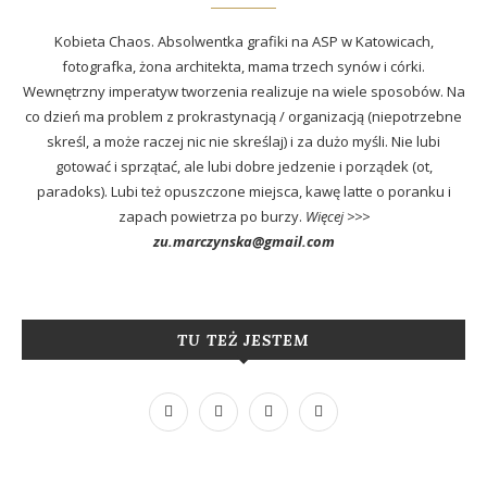
Kobieta Chaos. Absolwentka grafiki na ASP w Katowicach,
fotografka, żona architekta, mama trzech synów i córki.
Wewnętrzny imperatyw tworzenia realizuje na wiele sposobów. Na
co dzień ma problem z prokrastynacją / organizacją (niepotrzebne
skreśl, a może raczej nic nie skreślaj) i za dużo myśli. Nie lubi
gotować i sprzątać, ale lubi dobre jedzenie i porządek (ot,
paradoks). Lubi też opuszczone miejsca, kawę latte o poranku i
zapach powietrza po burzy.
Więcej >>>
zu.marczynska@gmail.com
TU TEŻ JESTEM