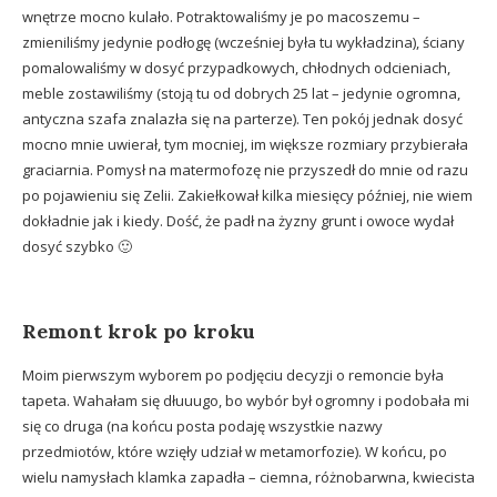
wnętrze mocno kulało. Potraktowaliśmy je po macoszemu –
zmieniliśmy jedynie podłogę (wcześniej była tu wykładzina), ściany
pomalowaliśmy w dosyć przypadkowych, chłodnych odcieniach,
meble zostawiliśmy (stoją tu od dobrych 25 lat – jedynie ogromna,
antyczna szafa znalazła się na parterze). Ten pokój jednak dosyć
mocno mnie uwierał, tym mocniej, im większe rozmiary przybierała
graciarnia. Pomysł na matermofozę nie przyszedł do mnie od razu
po pojawieniu się Zelii. Zakiełkował kilka miesięcy później, nie wiem
dokładnie jak i kiedy. Dość, że padł na żyzny grunt i owoce wydał
dosyć szybko 🙂
Remont krok po kroku
Moim pierwszym wyborem po podjęciu decyzji o remoncie była
tapeta. Wahałam się dłuuugo, bo wybór był ogromny i podobała mi
się co druga (na końcu posta podaję wszystkie nazwy
przedmiotów, które wzięły udział w metamorfozie). W końcu, po
wielu namysłach klamka zapadła – ciemna, różnobarwna, kwiecista