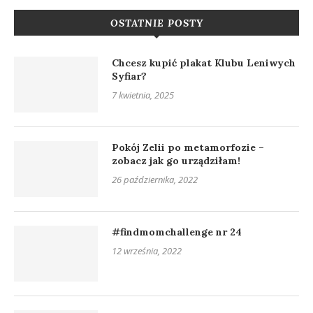
OSTATNIE POSTY
Chcesz kupić plakat Klubu Leniwych
Syfiar?
7 kwietnia, 2025
Pokój Zelii po metamorfozie –
zobacz jak go urządziłam!
26 października, 2022
#findmomchallenge nr 24
12 września, 2022