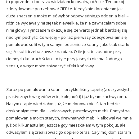
tu poprzednio i od razu widziałam kolosalną różnicę. Ten pokój
zdecydowanie potrzebował CIEPŁA. Kiedyś nie doceniałam jak
duże znaczenie może mieć wybór odpowiedniego odcienia bieli –
różnice wydawały mi się tak niewielkie, że nie zawracałam sobie
nimi głowy. Tymczasem okazuje się, że warto jednak bardziej się
nad tym pochylić. Co więcej – po raz pierwszy zdecydowałam się
pomalować sufit w tym samym odcieniu co ściany. Jakoś tak utarło
się, że sufit trzeba zawsze na biało. O ile jest to zasadne przy
ciemnych kolorach ścian – o tyle przy jasnych nie ma żadnego
sensu, a wręcz może zniweczyć efekt końcowy.
Zaraz po pomalowaniu ścian – przykleliliśmy tapetę (z oczywistych,
praktycznych względów w tej kolejności) i już byłam zachwycona.
Na tym etapie wiedziałam już, że melonowa biel ścian będzie
doskonałym tłem dla… kolorowych, pastelowych mebli. Pomysł na
pomalowanie moich starych, drewnianych mebli kiełkował we mnie
już od kilkunastu lat (jeszcze gdy mieszkałam w tym pokoju), ale
odważyłam się zrealizować go dopiero teraz. Cały mój dom staram