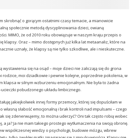
m skrobnąć o gorącym ostatnimi czasy temacie, a mianowicie
alną społecznie metodą dyscyplinowania dzieci, owianą
ości. MIMO, że od 2010 roku obowiązuje w naszym kraju przepis o
ię klapsy. Oraz – mimo dostępnych już kilka lat metaanaliz, które na
cznie uznały, że klapsy są nie tylko szkodliwe, ale i nieskuteczne.
 wystawienia się na osąd – moje dzieci nie zaliczają się do grona
 moi rodzice, moi dziadkowie i pewnie kolejne, poprzednie pokolenia, w
iom klapsa w silnym wzburzeniu emocjonalnym. Nie była to żadna
i-ucieczki pobudzonego układu limbicznego.
 żałuję jakiejkolwiek innej formy przemocy, której się dopuściłam w
ko własną słabość emocjonalną i brak kontroli nad impulsami – czego
ak się zdenerwujemy, to można uderzyć? Oni tak często robią wobec
ej, a ja? Ja nie mam takiego prostego wytłumaczenia na swoją obronę.
brew współczesnej wiedzy o psychologii, budowie mózgu, wbrew
u, tylko zwykłej matki zmagającej się z impulsywnością. Klapsy nie