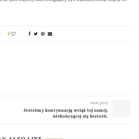
0
next post
Jesteśmy kontynuacją wciąż tej samej,
niekończącej się historii.
Y ALSO LIKE