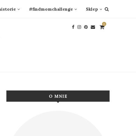
historie
#findmomchallenge
Sklep
0
O MNIE