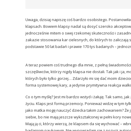
Uwaga, dzisiaj napiszę coś bardzo osobistego. Postanowiła
klapsach. Bowiem klapsy nadal są dosyć szeroko akceptow
jednocześnie mitem o swej rzekomej skuteczności i zasadn
zakazie stosowania kar cielesnych, do których to zaliczają s
podstawie 50 lat badań i prawie 170 tys badanych – jednozna
A teraz powiem coś trudnego dla mnie, z pełną świadomością
szczęśliwców, którzy nigdy klapsa nie dostali. Tak jak i ja,
których było tylko gorzej… Zdarzyło mi się dać moim dziec
forma systemowej kary, a jedynie prymitywna reakcja walk
Co o tym myślę? Jest mi bardzo wstyd i żałuję. Tak samo, jak
życiu. Klaps jest formą przemocy. Ponieważ widzę w tym tyl
jako matka mogę nauczyć dziecka takim zachowaniem? Że j
siebie, bo nie mają jeszcze wykształconej w pełni kory now
Mają ją ci, którzy wierzą, że klapsem da się wychować – w
badaniom naukowym. Nie wypowiadam się z pozycji autorytet