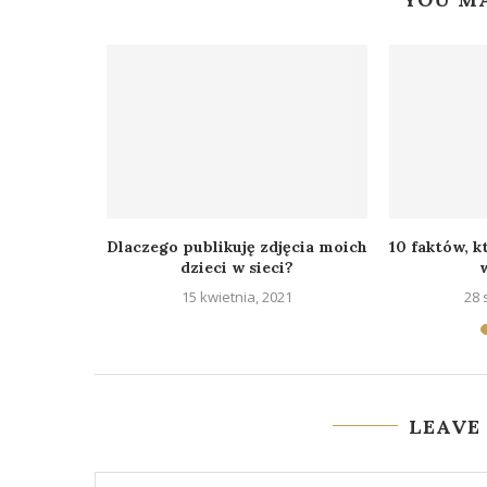
 Narodziny
Dlaczego publikuję zdjęcia moich
10 faktów, 
dzieci w sieci?
w
20
15 kwietnia, 2021
28 
LEAVE