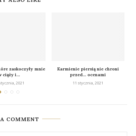
które zaskoczyły mnie
Karmienie piersią nie chroni
D
 ciąży i...
przed… ocenami
stycznia, 2021
11 stycznia, 2021
 A COMMENT