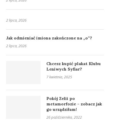
2 lipca, 2026
2 lipca, 2026
Jak odmieniać imiona zakończone na „o”?
2 lipca, 2026
Chcesz kupić plakat Klubu
Leniwych Syfiar?
7 kwietnia, 2025
Pokój Zelii po
metamorfozie – zobacz jak
go urządziłam!
26 października, 2022