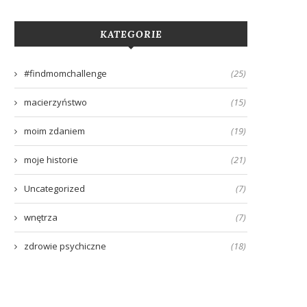
KATEGORIE
#findmomchallenge
(25)
macierzyństwo
(15)
moim zdaniem
(19)
laczego przewijałam dziecko w
O treningu snu i kryzysie m
moje historie
(21)
restauracji?
bliskościowej
11 grudnia, 2020
5 października, 2020
Uncategorized
(7)
wnętrza
(7)
zdrowie psychiczne
(18)