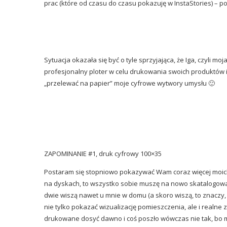
prac (które od czasu do czasu pokazuję w InstaStories) – p
Sytuacja okazała się być o tyle sprzyjająca, że Iga, czyli mo
profesjonalny ploter w celu drukowania swoich produktów 
„przelewać na papier” moje cyfrowe wytwory umysłu 🙂
ZAPOMINANIE #1, druk cyfrowy 100×35
Postaram się stopniowo pokazywać Wam coraz więcej moich 
na dyskach, to wszystko sobie muszę na nowo skatalogować,
dwie wiszą nawet u mnie w domu (a skoro wiszą, to znaczy,
nie tylko pokazać wizualizację pomieszczenia, ale i realne 
drukowane dosyć dawno i coś poszło wówczas nie tak, bo ma