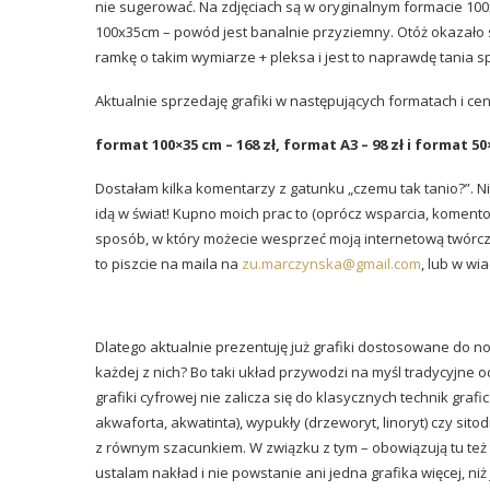
nie sugerować. Na zdjęciach są w oryginalnym formacie 100
100x35cm – powód jest banalnie przyziemny. Otóż okazało si
ramkę o takim wymiarze + pleksa i jest to naprawdę tania 
Aktualnie sprzedaję grafiki w następujących formatach i ce
format 100×35 cm – 168 zł, format A3 – 98 zł i format 50
Dostałam kilka komentarzy z gatunku „czemu tak tanio?”. Nie 
idą w świat! Kupno moich prac to (oprócz wsparcia, komentow
sposób, w który możecie wesprzeć moją internetową twórczo
to piszcie na maila na
zu.marczynska@gmail.com
, lub w wi
Dlatego aktualnie prezentuję już grafiki dostosowane do 
każdej z nich? Bo taki układ przywodzi na myśl tradycyjne od
grafiki cyfrowej nie zalicza się do klasycznych technik grafic
akwaforta, akwatinta), wypukły (drzeworyt, linoryt) czy si
z równym szacunkiem. W związku z tym – obowiązują tu te
ustalam nakład i nie powstanie ani jedna grafika więcej, niż