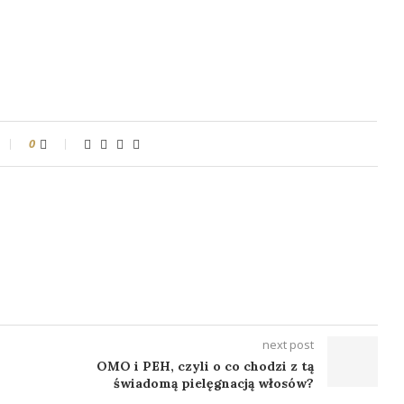
0
next post
OMO i PEH, czyli o co chodzi z tą
świadomą pielęgnacją włosów?