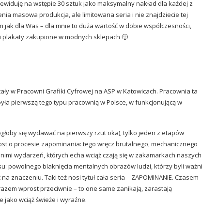
Przewiduję na wstępie 30 sztuk jako maksymalny nakład dla każdej z
enia masowa produkcja, ale limitowana seria i nie znajdziecie tej
em jak dla Was – dla mnie to duża wartość w dobie współczesności,
i plakaty zakupione w modnych sklepach 🙂
ały w Pracowni Grafiki Cyfrowej na ASP w Katowicach. Pracownia ta
była pierwszą tego typu pracownią w Polsce, w funkcjonującą w
 mogłoby się wydawać na pierwszy rzut oka), tylko jeden z etapów
st o procesie zapominania: tego wręcz brutalnego, mechanicznego
nimi wydarzeń, których echa wciąż czają się w zakamarkach naszych
: powolnego blaknięcia mentalnych obrazów ludzi, którzy byli ważni
acić na znaczeniu. Taki też nosi tytuł cała seria – ZAPOMINANIE. Czasem
razem wprost przeciwnie – to one same zanikają, zarastają
 jako wciąż świeże i wyraźne.