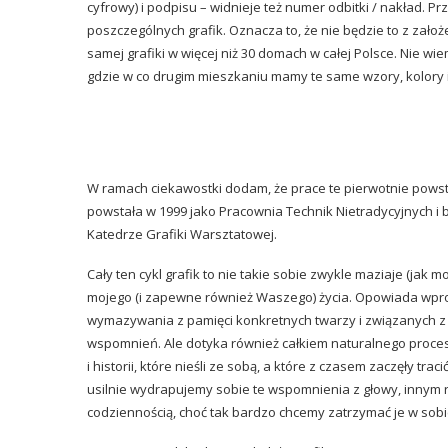
cyfrowy) i podpisu – widnieje też numer odbitki / nakład. 
poszczególnych grafik. Oznacza to, że nie będzie to z założ
samej grafiki w więcej niż 30 domach w całej Polsce. Nie wi
gdzie w co drugim mieszkaniu mamy te same wzory, kolory 
W ramach ciekawostki dodam, że prace te pierwotnie powst
powstała w 1999 jako Pracownia Technik Nietradycyjnych i 
Katedrze Grafiki Warsztatowej.
Cały ten cykl grafik to nie takie sobie zwykle maziaje (jak
mojego (i zapewne również Waszego) życia. Opowiada wpro
wymazywania z pamięci konkretnych twarzy i związanych z 
wspomnień. Ale dotyka również całkiem naturalnego procesu
i historii, które nieśli ze sobą, a które z czasem zaczęły tr
usilnie wydrapujemy sobie te wspomnienia z głowy, innym 
codziennością, choć tak bardzo chcemy zatrzymać je w sobie