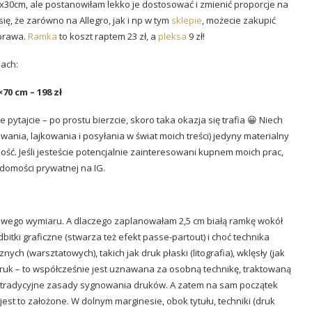
x30cm, ale postanowiłam lekko je dostosować i zmienić proporcje na
ę, że zarówno na Allegro, jak i np w tym
sklepie
, możecie zakupić
sprawa.
Ramka
to koszt raptem 23 zł, a
pleksa
9 zł!
nach:
×70 cm – 198 zł
pytajcie – po prostu bierzcie, skoro taka okazja się trafia 😀 Niech
ania, lajkowania i posyłania w świat moich treści) jedyny materialny
ść. Jeśli jesteście potencjalnie zainteresowani kupnem moich prac,
adomości prywatnej na IG.
nowego wymiaru. A dlaczego zaplanowałam 2,5 cm białą ramkę wokół
bitki graficzne (stwarza też efekt passe-partout) i choć technika
znych (warsztatowych), takich jak druk płaski (litografia), wklęsły (jak
todruk – to współcześnie jest uznawana za osobną technikę, traktowaną
ż tradycyjne zasady sygnowania druków. A zatem na sam początek
 jest to założone. W dolnym marginesie, obok tytułu, techniki (druk