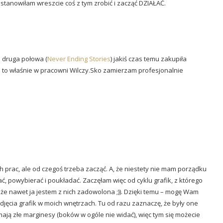
ostanowiłam wreszcie coś z tym zrobić i zacząć DZIAŁAĆ.
ja druga połowa (
Never Ending Stories
) jakiś czas temu zakupiła
i to właśnie w pracowni Wilczy.Sko zamierzam profesjonalnie
prac, ale od czegoś trzeba zacząć. A, że niestety nie mam porządku
 powybierać i poukładać. Zaczęłam więc od cyklu grafik, z którego
 że nawet ja jestem z nich zadowolona ;)). Dzięki temu – mogę Wam
zdjęcia grafik w moich wnętrzach. Tu od razu zaznaczę, że były one
ją złe marginesy (boków w ogóle nie widać), więc tym się możecie