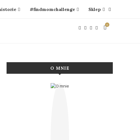
historie
#findmomchallenge
Sklep
0
O MNIE