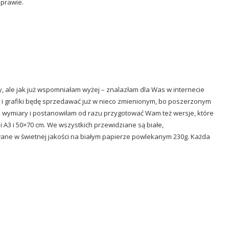
oprawie.
y, ale jak już wspomniałam wyżej – znalazłam dla Was w internecie
ą i grafiki będę sprzedawać już w nieco zmienionym, bo poszerzonym
ne wymiary i postanowiłam od razu przygotować Wam też wersje, które
A3 i 50×70 cm. We wszystkich przewidziane są białe,
ane w świetnej jakości na białym papierze powlekanym 230g. Każda