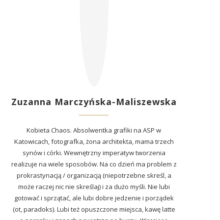
Zuzanna Marczyńska-Maliszewska
Kobieta Chaos. Absolwentka grafiki na ASP w
Katowicach, fotografka, żona architekta, mama trzech
synów i córki. Wewnętrzny imperatyw tworzenia
realizuje na wiele sposobów. Na co dzień ma problem z
prokrastynacją / organizacją (niepotrzebne skreśl, a
może raczej nic nie skreślaj) i za dużo myśli. Nie lubi
gotować i sprzątać, ale lubi dobre jedzenie i porządek
(ot, paradoks). Lubi też opuszczone miejsca, kawę latte