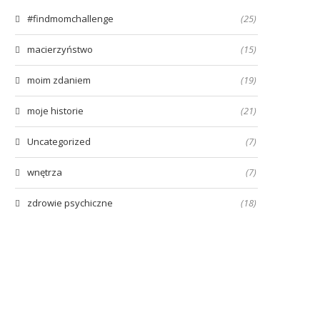
#findmomchallenge
(25)
macierzyństwo
(15)
moim zdaniem
(19)
moje historie
(21)
Uncategorized
(7)
wnętrza
(7)
zdrowie psychiczne
(18)