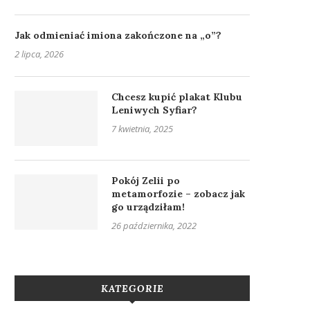
Jak odmieniać imiona zakończone na „o”?
2 lipca, 2026
Chcesz kupić plakat Klubu
Leniwych Syfiar?
7 kwietnia, 2025
Pokój Zelii po
metamorfozie – zobacz jak
go urządziłam!
26 października, 2022
KATEGORIE