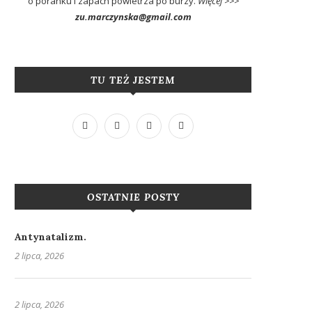
o poranku i zapach powietrza po burzy.
Więcej >>>
zu.marczynska@gmail.com
TU TEŻ JESTEM
OSTATNIE POSTY
Antynatalizm.
2 lipca, 2026
2 lipca, 2026