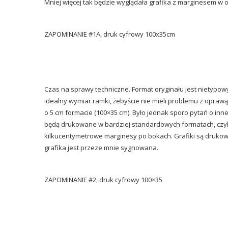
Mniej więcej tak będzie wyglądała grafika z marginesem w 
ZAPOMINANIE #1A, druk cyfrowy 100x35cm
Czas na sprawy techniczne. Format oryginału jest nietypow
idealny wymiar ramki, żebyście nie mieli problemu z opraw
o 5 cm formacie (100×35 cm). Było jednak sporo pytań o in
będą drukowane w bardziej standardowych formatach, czyli 
kilkucentymetrowe marginesy po bokach. Grafiki są drukow
grafika jest przeze mnie sygnowana.
ZAPOMINANIE #2, druk cyfrowy 100×35