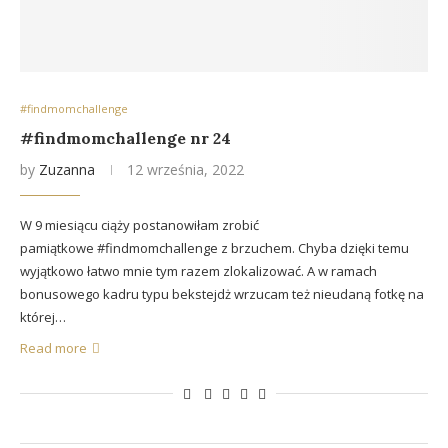
#findmomchallenge
#findmomchallenge nr 24
by
Zuzanna
12 września, 2022
W 9 miesiącu ciąży postanowiłam zrobić
pamiątkowe #findmomchallenge z brzuchem. Chyba dzięki temu
wyjątkowo łatwo mnie tym razem zlokalizować. A w ramach
bonusowego kadru typu bekstejdż wrzucam też nieudaną fotkę na
której…
Read more