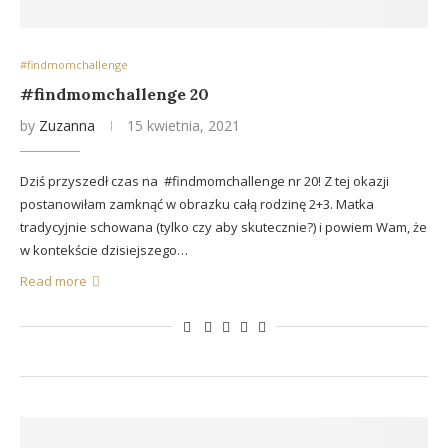
#findmomchallenge
#findmomchallenge 20
by
Zuzanna
15 kwietnia, 2021
Dziś przyszedł czas na #findmomchallenge nr 20! Z tej okazji
postanowiłam zamknąć w obrazku całą rodzinę 2+3. Matka
tradycyjnie schowana (tylko czy aby skutecznie?) i powiem Wam, że
w kontekście dzisiejszego…
Read more