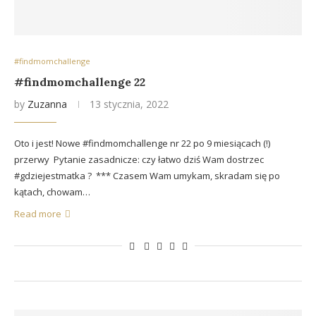
#findmomchallenge
#findmomchallenge 22
by
Zuzanna
13 stycznia, 2022
Oto i jest! Nowe #findmomchallenge nr 22 po 9 miesiącach (!)
przerwy Pytanie zasadnicze: czy łatwo dziś Wam dostrzec
#gdziejestmatka ? *** Czasem Wam umykam, skradam się po
kątach, chowam…
Read more