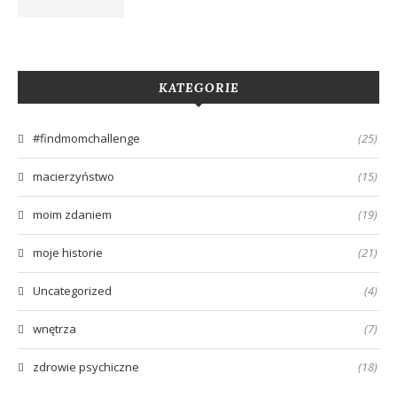
KATEGORIE
#findmomchallenge
(25)
macierzyństwo
(15)
moim zdaniem
(19)
moje historie
(21)
Uncategorized
(4)
wnętrza
(7)
zdrowie psychiczne
(18)