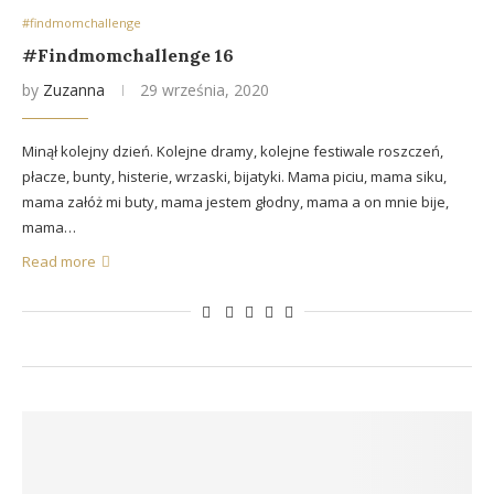
#findmomchallenge
#Findmomchallenge 16
by
Zuzanna
29 września, 2020
Minął kolejny dzień. Kolejne dramy, kolejne festiwale roszczeń,
płacze, bunty, histerie, wrzaski, bijatyki. Mama piciu, mama siku,
mama załóż mi buty, mama jestem głodny, mama a on mnie bije,
mama…
Read more