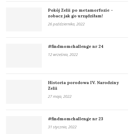
Pokój Zelii po metamorfozie –
zobacz jak go urządziłam!
26 października, 2022
#findmomchallenge nr 24
12 września, 2022
Historia porodowa IV. Narodziny
Zelii
27 maja, 2022
#findmomchallenge nr 23
31 stycznia, 2022