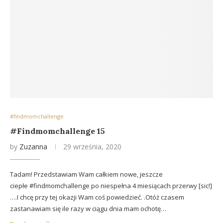
#findmomchallenge
#Findmomchallenge 15
by
Zuzanna
29 września, 2020
Tadam! Przedstawiam Wam całkiem nowe, jeszcze
ciepłe #findmomchallenge po niespełna 4 miesiącach przerwy [sic!]
….I chcę przy tej okazji Wam coś powiedzieć. .Otóż czasem
zastanawiam się ile razy w ciągu dnia mam ochotę…