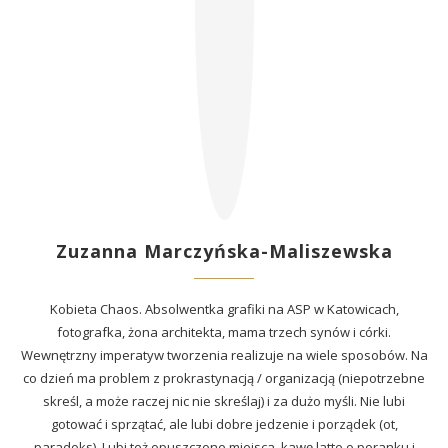
Zuzanna Marczyńska-Maliszewska
Kobieta Chaos. Absolwentka grafiki na ASP w Katowicach,
fotografka, żona architekta, mama trzech synów i córki.
Wewnętrzny imperatyw tworzenia realizuje na wiele sposobów. Na
co dzień ma problem z prokrastynacją / organizacją (niepotrzebne
skreśl, a może raczej nic nie skreślaj) i za dużo myśli. Nie lubi
gotować i sprzątać, ale lubi dobre jedzenie i porządek (ot,
paradoks). Lubi też opuszczone miejsca, kawę latte o poranku i