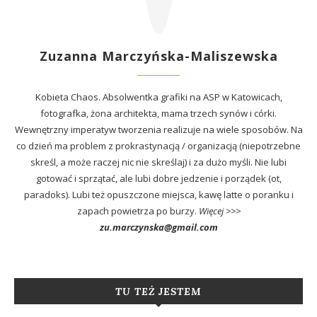
Zuzanna Marczyńska-Maliszewska
Kobieta Chaos. Absolwentka grafiki na ASP w Katowicach,
fotografka, żona architekta, mama trzech synów i córki.
Wewnętrzny imperatyw tworzenia realizuje na wiele sposobów. Na
co dzień ma problem z prokrastynacją / organizacją (niepotrzebne
skreśl, a może raczej nic nie skreślaj) i za dużo myśli. Nie lubi
gotować i sprzątać, ale lubi dobre jedzenie i porządek (ot,
paradoks). Lubi też opuszczone miejsca, kawę latte o poranku i
zapach powietrza po burzy.
Więcej >>>
zu.marczynska@gmail.com
TU TEŻ JESTEM