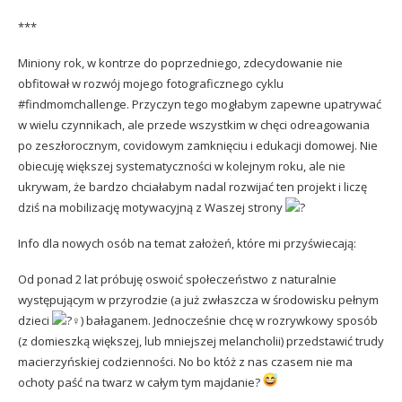
***
Miniony rok, w kontrze do poprzedniego, zdecydowanie nie
obfitował w rozwój mojego fotograficznego cyklu
#findmomchallenge. Przyczyn tego mogłabym zapewne upatrywać
w wielu czynnikach, ale przede wszystkim w chęci odreagowania
po zeszłorocznym, covidowym zamknięciu i edukacji domowej. Nie
obiecuję większej systematyczności w kolejnym roku, ale nie
ukrywam, że bardzo chciałabym nadal rozwijać ten projekt i liczę
dziś na mobilizację motywacyjną z Waszej strony
Info dla nowych osób na temat założeń, które mi przyświecają:
Od ponad 2 lat próbuję oswoić społeczeństwo z naturalnie
występującym w przyrodzie (a już zwłaszcza w środowisku pełnym
dzieci
) bałaganem. Jednocześnie chcę w rozrywkowy sposób
(z domieszką większej, lub mniejszej melancholii) przedstawić trudy
macierzyńskiej codzienności. No bo któż z nas czasem nie ma
ochoty paść na twarz w całym tym majdanie?