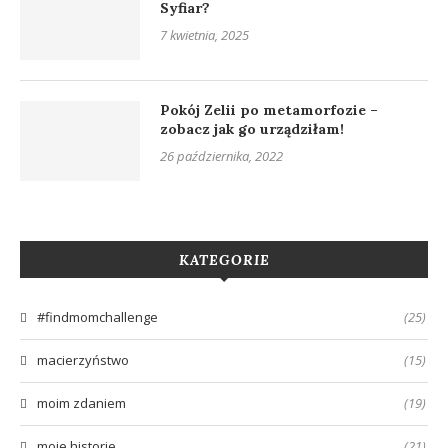
Syfiar?
7 kwietnia, 2025
Pokój Zelii po metamorfozie –
zobacz jak go urządziłam!
26 października, 2022
KATEGORIE
#findmomchallenge
(25)
macierzyństwo
(15)
moim zdaniem
(19)
moje historie
(21)