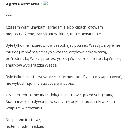
#gdziejestmatka
?
***
Czasem Wam umykam, skradam się po kątach, chowam
niepostrzeżenie, zamykam na klucz, udaję nieistnienie.
Byle tylko nie musieć znów zaspokajać potrzeb Waszych, byle nie
musieć już być rozjemczynią Waszą, orędowniczką Waszą,
pośredniczką Waszą, pocieszycielką Waszą, łez ocieraczką Waszą,
smarków wycieraczką Waszą.
Byle tylko uciec tej wewnętrznej fermentacji. Byle nie skapitulować,
nie wybuchnąć i nie zapaść się w sobie.
Czasem jednak nie mam dokąd uciec nawet przed sobą samą.
Siadam więc na dywanie, w samym środku chaosu i ukradkiem
wtapiam w otoczenie.
Nie jestem tu i teraz,
jestem nigdy i nigdzie.