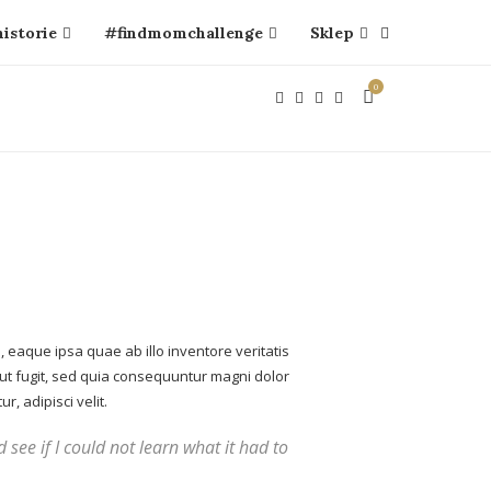
historie
#findmomchallenge
Sklep
0
eaque ipsa quae ab illo inventore veritatis
aut fugit, sed quia consequuntur magni dolor
, adipisci velit.
d see if I could not learn what it had to