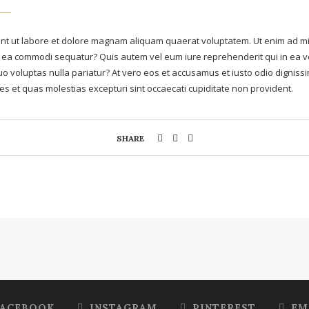
t ut labore et dolore magnam aliquam quaerat voluptatem. Ut enim ad mi
 ex ea commodi sequatur? Quis autem vel eum iure reprehenderit qui in ea vo
uo voluptas nulla pariatur? At vero eos et accusamus et iusto odio digniss
es et quas molestias excepturi sint occaecati cupiditate non provident.
SHARE
FACEBOOK
INSTAGRAM
PINTEREST
EM