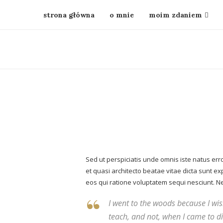
strona główna
o mnie
moim zdaniem
Sed ut perspiciatis unde omnis iste natus er
et quasi architecto beatae vitae dicta sunt e
eos qui ratione voluptatem sequi nesciunt. Ne
I went to the woods because I wishe
teach, and not, when I came to die