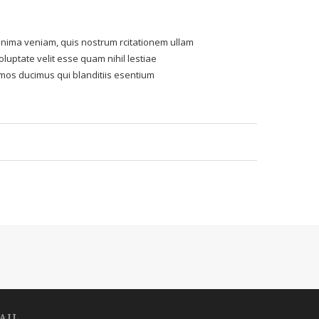
nima veniam, quis nostrum rcitationem ullam
luptate velit esse quam nihil lestiae
imos ducimus qui blanditiis esentium
AIL