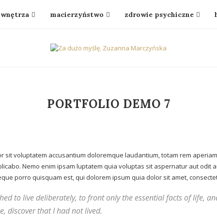
wnętrza
macierzyństwo
zdrowie psychiczne
PORTFOLIO DEMO 7
ror sit voluptatem accusantium doloremque laudantium, totam rem aperiam, 
xplicabo. Nemo enim ipsam luptatem quia voluptas sit aspernatur aut odit 
que porro quisquam est, qui dolorem ipsum quia dolor sit amet, consectetur
d to live deliberately, to front only the essential facts of life, an
, discover that I had not lived.