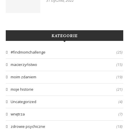
31 stycznia, 2022
KATEGORIE
#findmomchallenge
(25)
macierzyństwo
(15)
moim zdaniem
(19)
moje historie
(21)
Uncategorized
(4)
wnętrza
(7)
zdrowie psychiczne
(18)