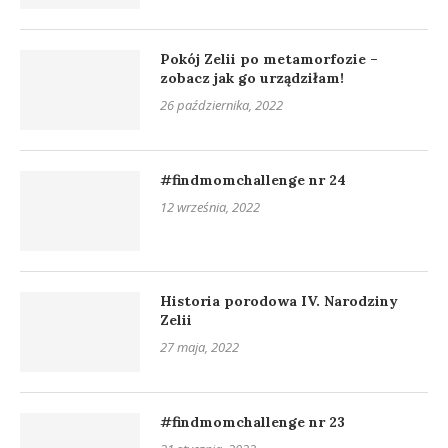
Pokój Zelii po metamorfozie –
zobacz jak go urządziłam!
26 października, 2022
#findmomchallenge nr 24
12 września, 2022
Historia porodowa IV. Narodziny
Zelii
27 maja, 2022
#findmomchallenge nr 23