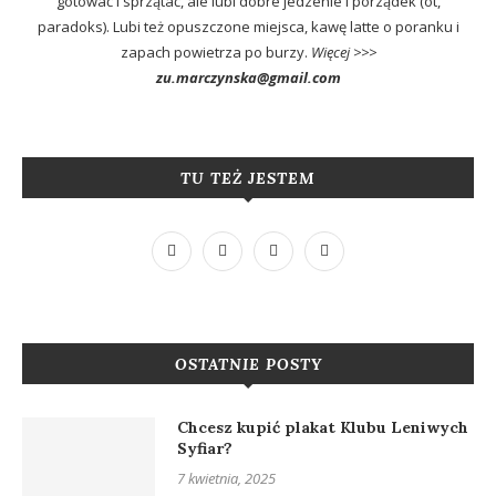
gotować i sprzątać, ale lubi dobre jedzenie i porządek (ot,
paradoks). Lubi też opuszczone miejsca, kawę latte o poranku i
zapach powietrza po burzy.
Więcej >>>
zu.marczynska@gmail.com
TU TEŻ JESTEM
OSTATNIE POSTY
Chcesz kupić plakat Klubu Leniwych
Syfiar?
7 kwietnia, 2025