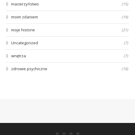
macierzyństwo
(15)
moim zdaniem
(19)
moje historie
(21)
Uncategorized
(7)
wnętrza
(7)
zdrowie psychiczne
(18)