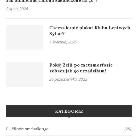
Jak odmieniać imiona zakończone na „o”?
2 lipca, 2026
Chcesz kupić plakat Klubu Leniwych
Syfiar?
7 kwietnia, 2025
Pokój Zelii po metamorfozie –
zobacz jak go urządziłam!
26 października, 2022
KATEGORIE
#findmomchallenge
(25)