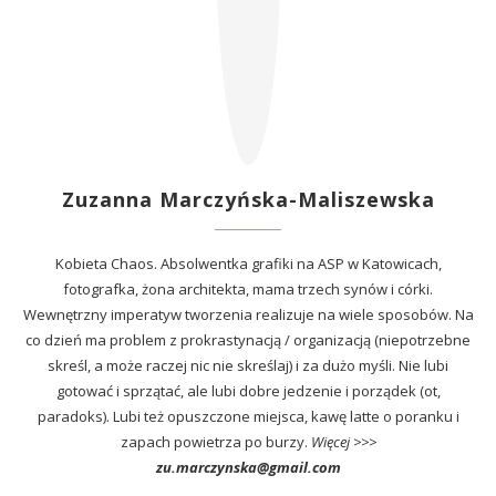
Zuzanna Marczyńska-Maliszewska
Kobieta Chaos. Absolwentka grafiki na ASP w Katowicach,
fotografka, żona architekta, mama trzech synów i córki.
Wewnętrzny imperatyw tworzenia realizuje na wiele sposobów. Na
co dzień ma problem z prokrastynacją / organizacją (niepotrzebne
skreśl, a może raczej nic nie skreślaj) i za dużo myśli. Nie lubi
gotować i sprzątać, ale lubi dobre jedzenie i porządek (ot,
paradoks). Lubi też opuszczone miejsca, kawę latte o poranku i
zapach powietrza po burzy.
Więcej >>>
zu.marczynska@gmail.com