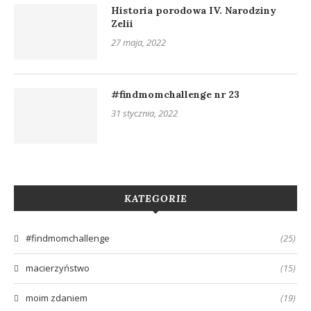
Historia porodowa IV. Narodziny
Zelii
27 maja, 2022
#findmomchallenge nr 23
31 stycznia, 2022
KATEGORIE
#findmomchallenge
(25)
macierzyństwo
(15)
moim zdaniem
(19)