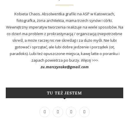
Kobieta Chaos. Absolwentka grafiki na ASP w Katowicach,
fotografka, żona architekta, mama trzech synów i córki.
Wewnętrzny imperatyw tworzenia realizuje na wiele sposobów. Na
co dzień ma problem z prokrastynacją / organizacją (niepotrzebne
skreśl, a może raczej nic nie skreślaj) i za dużo myśli. Nie lubi
gotować i sprzątać, ale lubi dobre jedzenie i porządek (ot,
paradoks). Lubi też opuszczone miejsca, kawę latte o poranku i
zapach powietrza po burzy.
Więcej >>>
zu.marczynska@gmail.com
TU TEŻ JESTEM