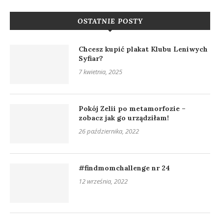
OSTATNIE POSTY
Chcesz kupić plakat Klubu Leniwych
Syfiar?
7 kwietnia, 2025
Pokój Zelii po metamorfozie –
zobacz jak go urządziłam!
26 października, 2022
#findmomchallenge nr 24
12 września, 2022