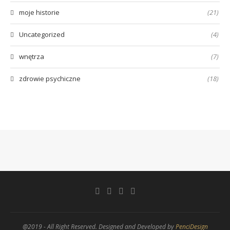
moje historie
(21)
Uncategorized
(4)
wnętrza
(7)
zdrowie psychiczne
(18)
@2019 - All Right Reserved. Designed and Developed by
PenciDesign