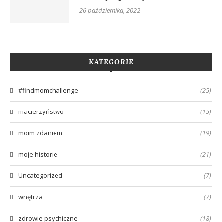
26 października, 2022
KATEGORIE
#findmomchallenge
(25)
macierzyństwo
(15)
moim zdaniem
(19)
moje historie
(21)
Uncategorized
(7)
wnętrza
(7)
zdrowie psychiczne
(18)