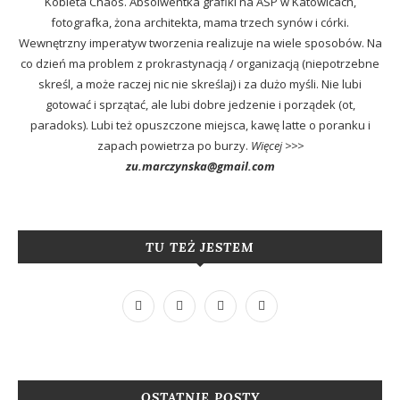
Kobieta Chaos. Absolwentka grafiki na ASP w Katowicach,
fotografka, żona architekta, mama trzech synów i córki.
Wewnętrzny imperatyw tworzenia realizuje na wiele sposobów. Na
co dzień ma problem z prokrastynacją / organizacją (niepotrzebne
skreśl, a może raczej nic nie skreślaj) i za dużo myśli. Nie lubi
gotować i sprzątać, ale lubi dobre jedzenie i porządek (ot,
paradoks). Lubi też opuszczone miejsca, kawę latte o poranku i
zapach powietrza po burzy.
Więcej >>>
zu.marczynska@gmail.com
TU TEŻ JESTEM
OSTATNIE POSTY