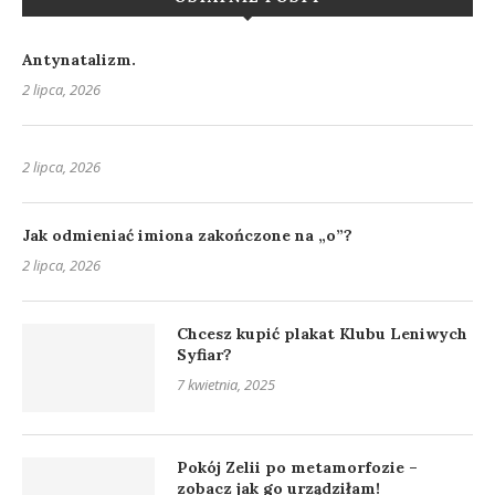
Antynatalizm.
2 lipca, 2026
2 lipca, 2026
Jak odmieniać imiona zakończone na „o”?
2 lipca, 2026
Chcesz kupić plakat Klubu Leniwych
Syfiar?
7 kwietnia, 2025
Pokój Zelii po metamorfozie –
zobacz jak go urządziłam!