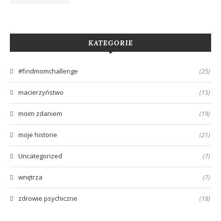
KATEGORIE
#findmomchallenge
(25)
macierzyństwo
(15)
moim zdaniem
(19)
moje historie
(21)
Uncategorized
(7)
wnętrza
(7)
zdrowie psychiczne
(18)