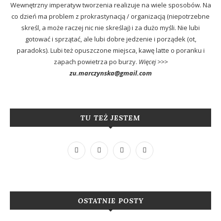
Wewnętrzny imperatyw tworzenia realizuje na wiele sposobów. Na
co dzień ma problem z prokrastynacją / organizacją (niepotrzebne
skreśl, a może raczej nic nie skreślaj) i za dużo myśli. Nie lubi
gotować i sprzątać, ale lubi dobre jedzenie i porządek (ot,
paradoks). Lubi też opuszczone miejsca, kawę latte o poranku i
zapach powietrza po burzy.
Więcej >>>
zu.marczynska@gmail.com
TU TEŻ JESTEM
OSTATNIE POSTY