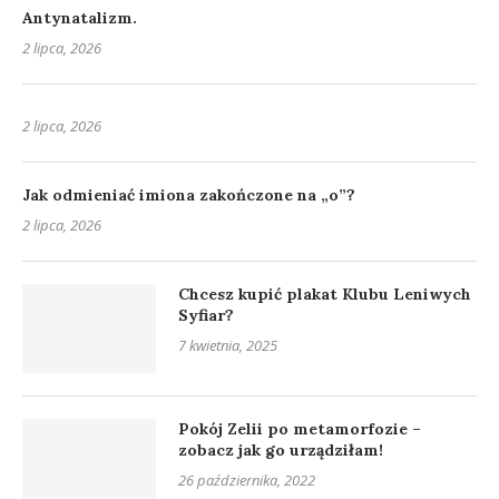
Antynatalizm.
2 lipca, 2026
2 lipca, 2026
Jak odmieniać imiona zakończone na „o”?
2 lipca, 2026
Chcesz kupić plakat Klubu Leniwych
Syfiar?
7 kwietnia, 2025
Pokój Zelii po metamorfozie –
zobacz jak go urządziłam!
26 października, 2022