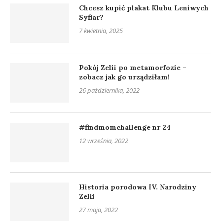
Chcesz kupić plakat Klubu Leniwych
Syfiar?
7 kwietnia, 2025
Pokój Zelii po metamorfozie –
zobacz jak go urządziłam!
26 października, 2022
#findmomchallenge nr 24
12 września, 2022
Historia porodowa IV. Narodziny
Zelii
27 maja, 2022