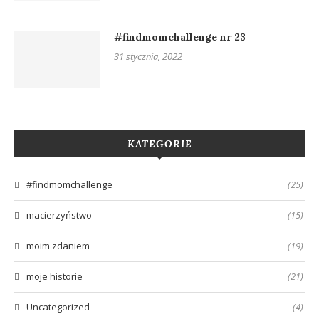
#findmomchallenge nr 23
31 stycznia, 2022
KATEGORIE
#findmomchallenge
(25)
macierzyństwo
(15)
moim zdaniem
(19)
moje historie
(21)
Uncategorized
(4)