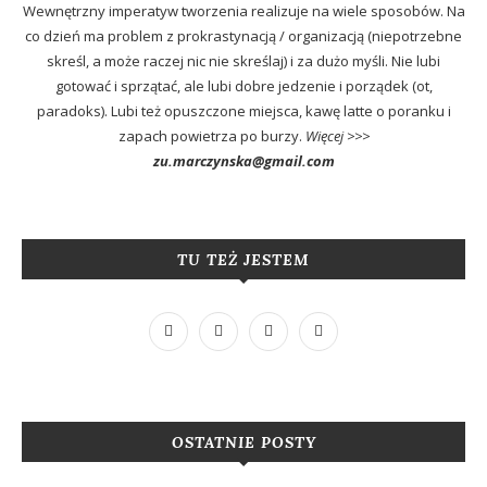
Wewnętrzny imperatyw tworzenia realizuje na wiele sposobów. Na
co dzień ma problem z prokrastynacją / organizacją (niepotrzebne
skreśl, a może raczej nic nie skreślaj) i za dużo myśli. Nie lubi
gotować i sprzątać, ale lubi dobre jedzenie i porządek (ot,
paradoks). Lubi też opuszczone miejsca, kawę latte o poranku i
zapach powietrza po burzy.
Więcej >>>
zu.marczynska@gmail.com
TU TEŻ JESTEM
OSTATNIE POSTY