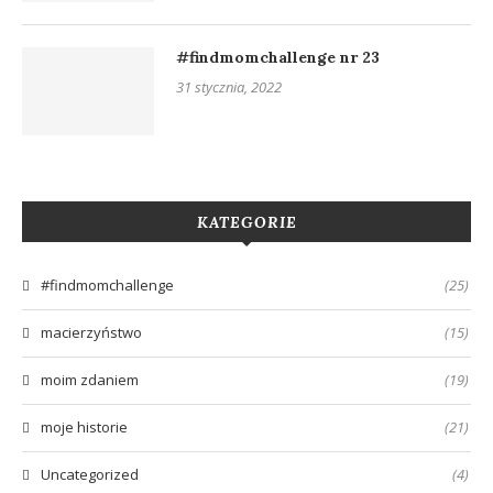
#findmomchallenge nr 23
31 stycznia, 2022
KATEGORIE
#findmomchallenge
(25)
macierzyństwo
(15)
moim zdaniem
(19)
moje historie
(21)
Uncategorized
(4)