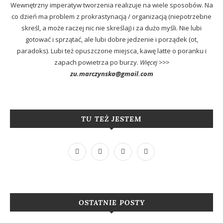
Wewnętrzny imperatyw tworzenia realizuje na wiele sposobów. Na
co dzień ma problem z prokrastynacją / organizacją (niepotrzebne
skreśl, a może raczej nic nie skreślaj) i za dużo myśli. Nie lubi
gotować i sprzątać, ale lubi dobre jedzenie i porządek (ot,
paradoks). Lubi też opuszczone miejsca, kawę latte o poranku i
zapach powietrza po burzy.
Więcej >>>
zu.marczynska@gmail.com
TU TEŻ JESTEM
OSTATNIE POSTY