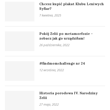
Chcesz kupić plakat Klubu Leniwych
Syfiar?
7 kwietnia, 2025
Pokój Zelii po metamorfozie –
zobacz jak go urządziłam!
26 października, 2022
#findmomchallenge nr 24
12 września, 2022
Historia porodowa IV. Narodziny
Zelii
27 maja, 2022