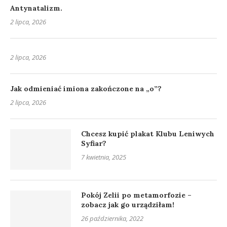
Antynatalizm.
2 lipca, 2026
2 lipca, 2026
Jak odmieniać imiona zakończone na „o”?
2 lipca, 2026
Chcesz kupić plakat Klubu Leniwych
Syfiar?
7 kwietnia, 2025
Pokój Zelii po metamorfozie –
zobacz jak go urządziłam!
26 października, 2022