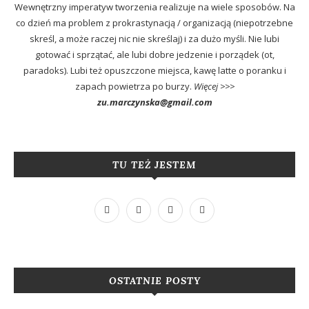
Wewnętrzny imperatyw tworzenia realizuje na wiele sposobów. Na
co dzień ma problem z prokrastynacją / organizacją (niepotrzebne
skreśl, a może raczej nic nie skreślaj) i za dużo myśli. Nie lubi
gotować i sprzątać, ale lubi dobre jedzenie i porządek (ot,
paradoks). Lubi też opuszczone miejsca, kawę latte o poranku i
zapach powietrza po burzy.
Więcej >>>
zu.marczynska@gmail.com
TU TEŻ JESTEM
OSTATNIE POSTY