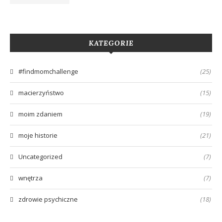
KATEGORIE
#findmomchallenge
(25)
macierzyństwo
(15)
moim zdaniem
(19)
moje historie
(21)
Uncategorized
(7)
wnętrza
(7)
zdrowie psychiczne
(18)