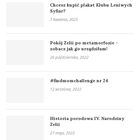
Chcesz kupić plakat Klubu Leniwych
Syfiar?
7 kwietnia, 2025
Pokój Zelii po metamorfozie –
zobacz jak go urządziłam!
26 października, 2022
#findmomchallenge nr 24
12 września, 2022
Historia porodowa IV. Narodziny
Zelii
27 maja, 2022