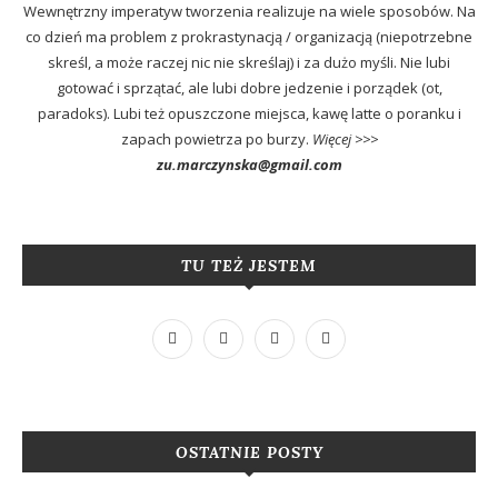
Wewnętrzny imperatyw tworzenia realizuje na wiele sposobów. Na
co dzień ma problem z prokrastynacją / organizacją (niepotrzebne
skreśl, a może raczej nic nie skreślaj) i za dużo myśli. Nie lubi
gotować i sprzątać, ale lubi dobre jedzenie i porządek (ot,
paradoks). Lubi też opuszczone miejsca, kawę latte o poranku i
zapach powietrza po burzy.
Więcej >>>
zu.marczynska@gmail.com
TU TEŻ JESTEM
OSTATNIE POSTY