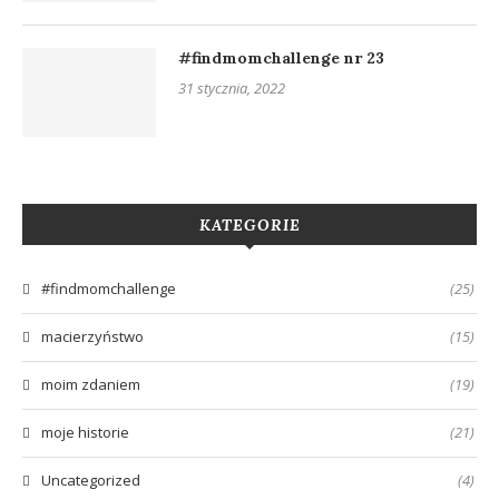
#findmomchallenge nr 23
31 stycznia, 2022
KATEGORIE
#findmomchallenge
(25)
macierzyństwo
(15)
moim zdaniem
(19)
moje historie
(21)
Uncategorized
(4)