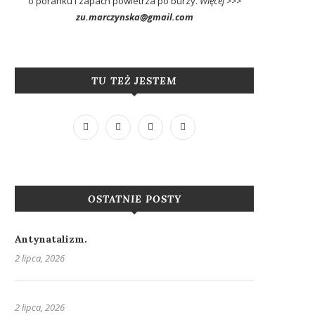
o poranku i zapach powietrza po burzy.
Więcej >>>
zu.marczynska@gmail.com
TU TEŻ JESTEM
OSTATNIE POSTY
Antynatalizm.
2 lipca, 2026
2 lipca, 2026