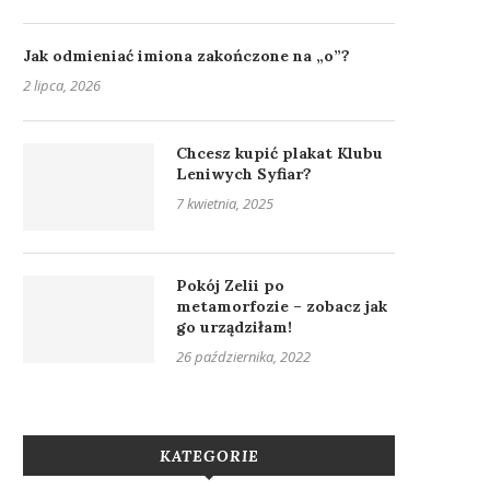
Jak odmieniać imiona zakończone na „o”?
2 lipca, 2026
Chcesz kupić plakat Klubu
Leniwych Syfiar?
7 kwietnia, 2025
Pokój Zelii po
metamorfozie – zobacz jak
go urządziłam!
26 października, 2022
KATEGORIE