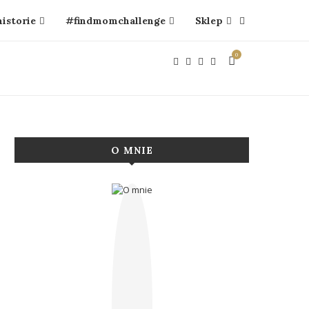
historie
#findmomchallenge
Sklep
0
O MNIE