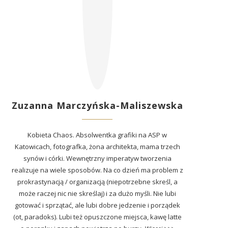
Zuzanna Marczyńska-Maliszewska
Kobieta Chaos. Absolwentka grafiki na ASP w
Katowicach, fotografka, żona architekta, mama trzech
synów i córki. Wewnętrzny imperatyw tworzenia
realizuje na wiele sposobów. Na co dzień ma problem z
prokrastynacją / organizacją (niepotrzebne skreśl, a
może raczej nic nie skreślaj) i za dużo myśli. Nie lubi
gotować i sprzątać, ale lubi dobre jedzenie i porządek
(ot, paradoks). Lubi też opuszczone miejsca, kawę latte