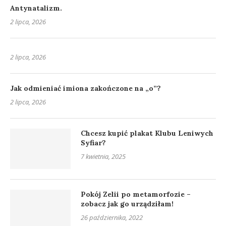
Antynatalizm.
2 lipca, 2026
2 lipca, 2026
Jak odmieniać imiona zakończone na „o”?
2 lipca, 2026
Chcesz kupić plakat Klubu Leniwych
Syfiar?
7 kwietnia, 2025
Pokój Zelii po metamorfozie –
zobacz jak go urządziłam!
26 października, 2022