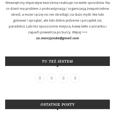
Wewnętrzny imperatyw tworzenia realizuje na wiele sposobów. Na
co dzień ma problem z prokrastynacją / organizacją (niepotrzebne
skreśl, a może raczej nic nie skreślaj) i za dużo myśli. Nie lubi
gotować i sprzątać, ale lubi dobre jedzenie i porządek (ot,
paradoks). Lubi też opuszczone miejsca, kawę latte o poranku i
zapach powietrza po burzy.
Więcej >>>
zu.marczynska@gmail.com
TU TEŻ JESTEM
OSTATNIE POSTY