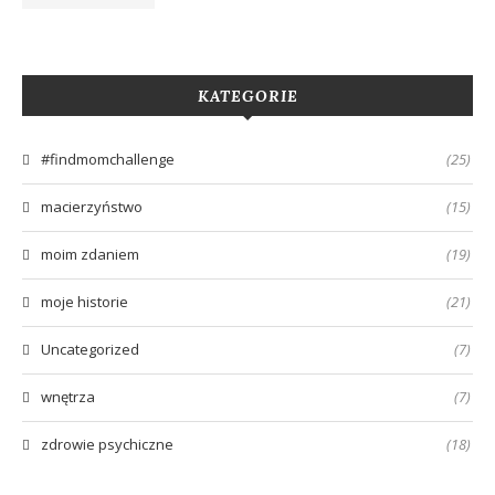
KATEGORIE
#findmomchallenge
(25)
macierzyństwo
(15)
moim zdaniem
(19)
moje historie
(21)
Uncategorized
(7)
wnętrza
(7)
zdrowie psychiczne
(18)