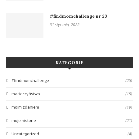
#findmomchallenge nr 23
31 stycznia, 2022
KATEGORIE
#findmomchallenge
(25)
macierzyństwo
(15)
moim zdaniem
(19)
moje historie
(21)
Uncategorized
(4)