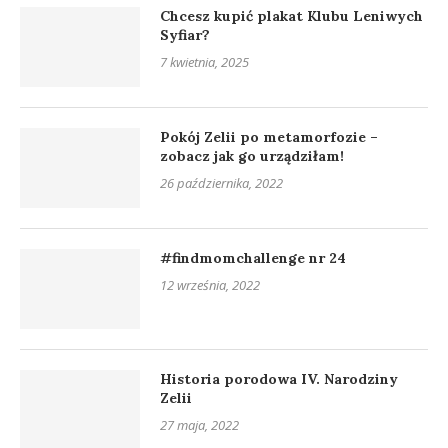
Chcesz kupić plakat Klubu Leniwych
Syfiar?
7 kwietnia, 2025
Pokój Zelii po metamorfozie –
zobacz jak go urządziłam!
26 października, 2022
#findmomchallenge nr 24
12 września, 2022
Historia porodowa IV. Narodziny
Zelii
27 maja, 2022