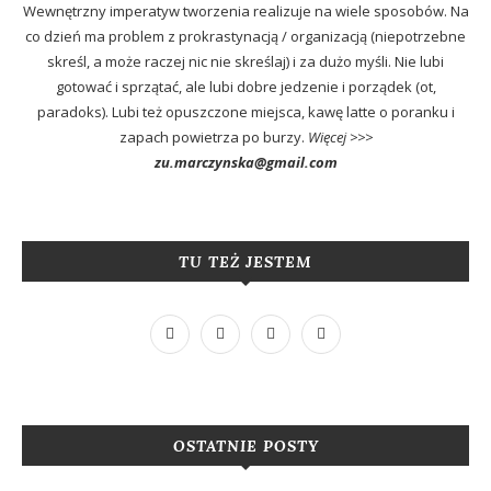
Wewnętrzny imperatyw tworzenia realizuje na wiele sposobów. Na
co dzień ma problem z prokrastynacją / organizacją (niepotrzebne
skreśl, a może raczej nic nie skreślaj) i za dużo myśli. Nie lubi
gotować i sprzątać, ale lubi dobre jedzenie i porządek (ot,
paradoks). Lubi też opuszczone miejsca, kawę latte o poranku i
zapach powietrza po burzy.
Więcej >>>
zu.marczynska@gmail.com
TU TEŻ JESTEM
OSTATNIE POSTY