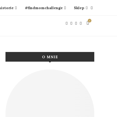
historie
#findmomchallenge
Sklep
0
O MNIE