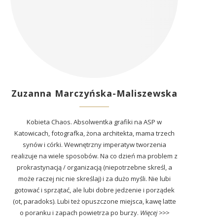
Zuzanna Marczyńska-Maliszewska
Kobieta Chaos. Absolwentka grafiki na ASP w
Katowicach, fotografka, żona architekta, mama trzech
synów i córki. Wewnętrzny imperatyw tworzenia
realizuje na wiele sposobów. Na co dzień ma problem z
prokrastynacją / organizacją (niepotrzebne skreśl, a
może raczej nic nie skreślaj) i za dużo myśli. Nie lubi
gotować i sprzątać, ale lubi dobre jedzenie i porządek
(ot, paradoks). Lubi też opuszczone miejsca, kawę latte
o poranku i zapach powietrza po burzy.
Więcej >>>