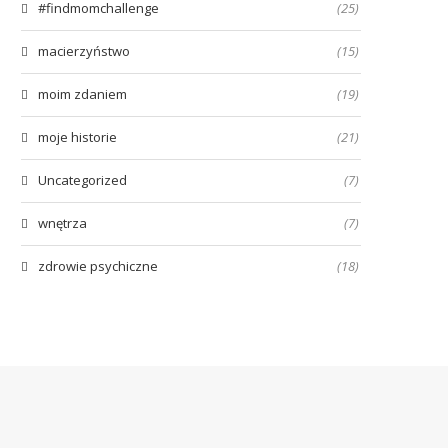
#findmomchallenge
(25)
macierzyństwo
(15)
moim zdaniem
(19)
moje historie
(21)
Uncategorized
(7)
wnętrza
(7)
zdrowie psychiczne
(18)