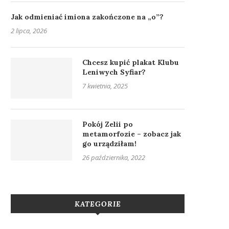
Jak odmieniać imiona zakończone na „o”?
2 lipca, 2026
Chcesz kupić plakat Klubu
Leniwych Syfiar?
7 kwietnia, 2025
Pokój Zelii po
metamorfozie – zobacz jak
go urządziłam!
26 października, 2022
KATEGORIE