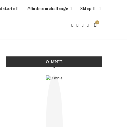
historie
#findmomchallenge
Sklep
0
O MNIE