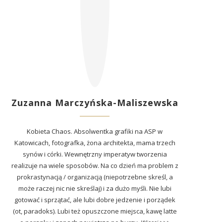
Zuzanna Marczyńska-Maliszewska
Kobieta Chaos. Absolwentka grafiki na ASP w
Katowicach, fotografka, żona architekta, mama trzech
synów i córki. Wewnętrzny imperatyw tworzenia
realizuje na wiele sposobów. Na co dzień ma problem z
prokrastynacją / organizacją (niepotrzebne skreśl, a
może raczej nic nie skreślaj) i za dużo myśli. Nie lubi
gotować i sprzątać, ale lubi dobre jedzenie i porządek
(ot, paradoks). Lubi też opuszczone miejsca, kawę latte