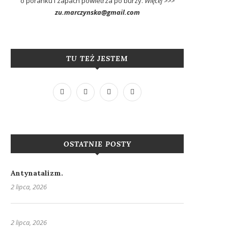
o poranku i zapach powietrza po burzy.
Więcej >>>
zu.marczynska@gmail.com
TU TEŻ JESTEM
OSTATNIE POSTY
Antynatalizm.
2 lipca, 2026
2 lipca, 2026