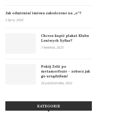
Jak odmieniać imiona zakończone na „o”?
2 lipca, 2026
Chcesz kupić plakat Klubu
Leniwych Syfiar?
7 kwietnia, 2025
Pokój Zelii po
metamorfozie – zobacz jak
go urządziłam!
26 października, 2022
KATEGORIE