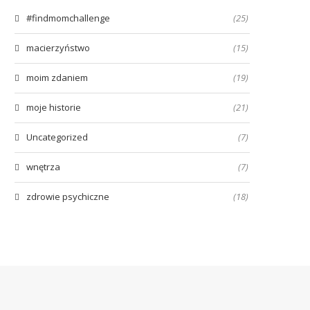
#findmomchallenge
(25)
macierzyństwo
(15)
moim zdaniem
(19)
moje historie
(21)
Uncategorized
(7)
wnętrza
(7)
zdrowie psychiczne
(18)