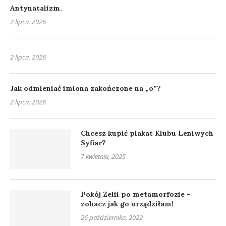
Antynatalizm.
2 lipca, 2026
2 lipca, 2026
Jak odmieniać imiona zakończone na „o”?
2 lipca, 2026
Chcesz kupić plakat Klubu Leniwych
Syfiar?
7 kwietnia, 2025
Pokój Zelii po metamorfozie –
zobacz jak go urządziłam!
26 października, 2022