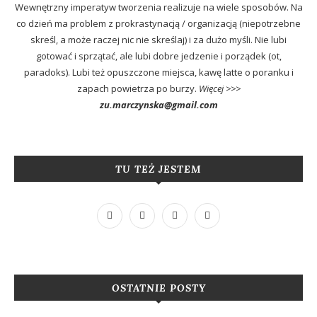
Wewnętrzny imperatyw tworzenia realizuje na wiele sposobów. Na
co dzień ma problem z prokrastynacją / organizacją (niepotrzebne
skreśl, a może raczej nic nie skreślaj) i za dużo myśli. Nie lubi
gotować i sprzątać, ale lubi dobre jedzenie i porządek (ot,
paradoks). Lubi też opuszczone miejsca, kawę latte o poranku i
zapach powietrza po burzy.
Więcej >>>
zu.marczynska@gmail.com
TU TEŻ JESTEM
OSTATNIE POSTY