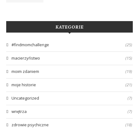
KATEGORIE
#findmomchallenge
(25)
macierzyństwo
(15)
moim zdaniem
(19)
moje historie
(21)
Uncategorized
(7)
wnętrza
(7)
zdrowie psychiczne
(18)