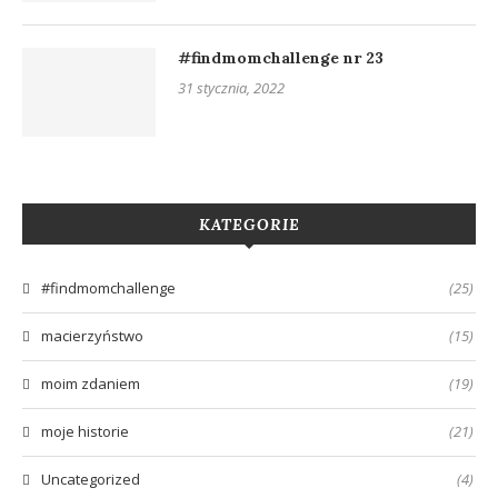
#findmomchallenge nr 23
31 stycznia, 2022
KATEGORIE
#findmomchallenge
(25)
macierzyństwo
(15)
moim zdaniem
(19)
moje historie
(21)
Uncategorized
(4)