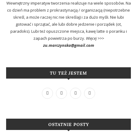
Wewnętrzny imperatyw tworzenia realizuje na wiele sposobów. Na
co dzień ma problem z prokrastynacją / organizacją (niepotrzebne
skreśl, a może raczej nic nie skreślaj) i za dużo myśli. Nie lubi
gotować i sprzątać, ale lubi dobre jedzenie i porządek (ot,
paradoks). Lubi też opuszczone miejsca, kawę latte o poranku i
zapach powietrza po burzy.
Więcej >>>
zu.marczynska@gmail.com
TU TEŻ JESTEM
OSTATNIE POSTY