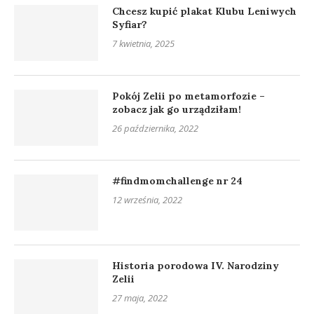
Chcesz kupić plakat Klubu Leniwych
Syfiar?
7 kwietnia, 2025
Pokój Zelii po metamorfozie –
zobacz jak go urządziłam!
26 października, 2022
#findmomchallenge nr 24
12 września, 2022
Historia porodowa IV. Narodziny
Zelii
27 maja, 2022