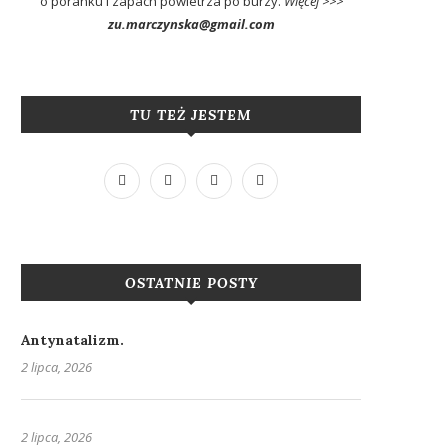
o poranku i zapach powietrza po burzy.
Więcej >>>
zu.marczynska@gmail.com
TU TEŻ JESTEM
OSTATNIE POSTY
Antynatalizm.
2 lipca, 2026
2 lipca, 2026