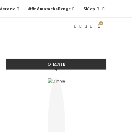
historie
#findmomchallenge
Sklep
0
O MNIE