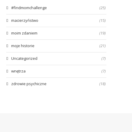
#findmomchallenge
(25)
macierzyństwo
(15)
moim zdaniem
(19)
moje historie
(21)
Uncategorized
(7)
wnętrza
(7)
zdrowie psychiczne
(18)