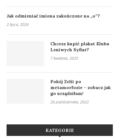
Jak odmieniać imiona zakończone na „o”?
2 lipca, 2026
Chcesz kupić plakat Klubu
Leniwych Syfiar?
7 kwietnia, 2025
Pokój Zelii po
metamorfozie – zobacz jak
go urządziłam!
26 października, 2022
KATEGORIE