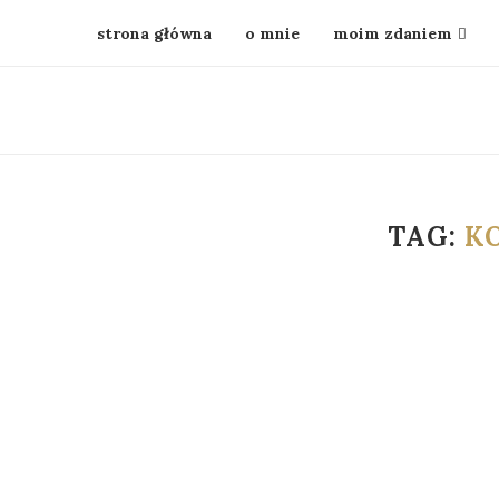
strona główna
o mnie
moim zdaniem
TAG:
K