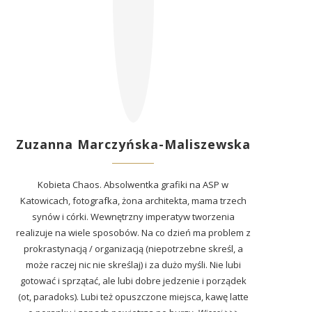
Zuzanna Marczyńska-Maliszewska
Kobieta Chaos. Absolwentka grafiki na ASP w
Katowicach, fotografka, żona architekta, mama trzech
synów i córki. Wewnętrzny imperatyw tworzenia
realizuje na wiele sposobów. Na co dzień ma problem z
prokrastynacją / organizacją (niepotrzebne skreśl, a
może raczej nic nie skreślaj) i za dużo myśli. Nie lubi
gotować i sprzątać, ale lubi dobre jedzenie i porządek
(ot, paradoks). Lubi też opuszczone miejsca, kawę latte