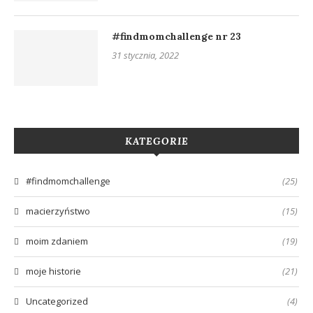
#findmomchallenge nr 23
31 stycznia, 2022
KATEGORIE
#findmomchallenge
(25)
macierzyństwo
(15)
moim zdaniem
(19)
moje historie
(21)
Uncategorized
(4)