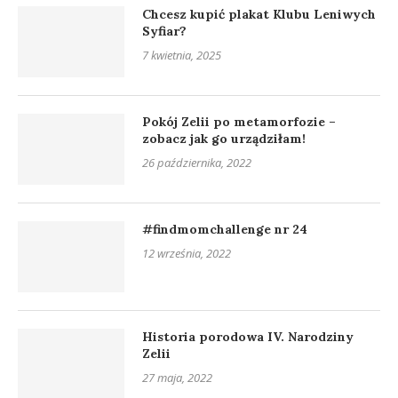
Chcesz kupić plakat Klubu Leniwych
Syfiar?
7 kwietnia, 2025
Pokój Zelii po metamorfozie –
zobacz jak go urządziłam!
26 października, 2022
#findmomchallenge nr 24
12 września, 2022
Historia porodowa IV. Narodziny
Zelii
27 maja, 2022