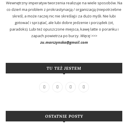
Wewnętrzny imperatyw tworzenia realizuje na wiele sposobów. Na
co dzień ma problem z prokrastynacją / organizacją (niepotrzebne
skreśl, a może raczej nic nie skreślaj) i za dużo myśli. Nie lubi
gotować i sprzątać, ale lubi dobre jedzenie i porządek (ot,
paradoks). Lubi też opuszczone miejsca, kawę latte o poranku i
zapach powietrza po burzy.
Więcej >>>
zu.marczynska@gmail.com
TU TEŻ JESTEM
OSTATNIE POSTY