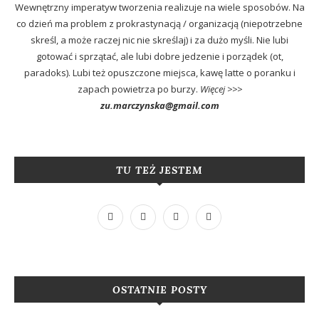
Wewnętrzny imperatyw tworzenia realizuje na wiele sposobów. Na
co dzień ma problem z prokrastynacją / organizacją (niepotrzebne
skreśl, a może raczej nic nie skreślaj) i za dużo myśli. Nie lubi
gotować i sprzątać, ale lubi dobre jedzenie i porządek (ot,
paradoks). Lubi też opuszczone miejsca, kawę latte o poranku i
zapach powietrza po burzy.
Więcej >>>
zu.marczynska@gmail.com
TU TEŻ JESTEM
OSTATNIE POSTY