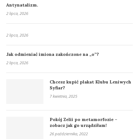
Antynatalizm.
2 lipca, 2026
2 lipca, 2026
Jak odmieniać imiona zakończone na „o”?
2 lipca, 2026
Chcesz kupić plakat Klubu Leniwych
Syfiar?
7 kwietnia, 2025
Pokój Zelii po metamorfozie –
zobacz jak go urządziłam!
26 października, 2022