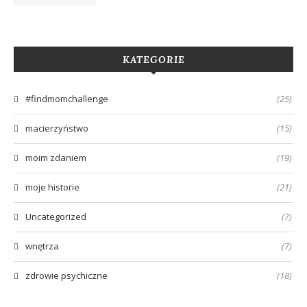
KATEGORIE
#findmomchallenge
(25)
macierzyństwo
(15)
moim zdaniem
(19)
moje historie
(21)
Uncategorized
(7)
wnętrza
(7)
zdrowie psychiczne
(18)