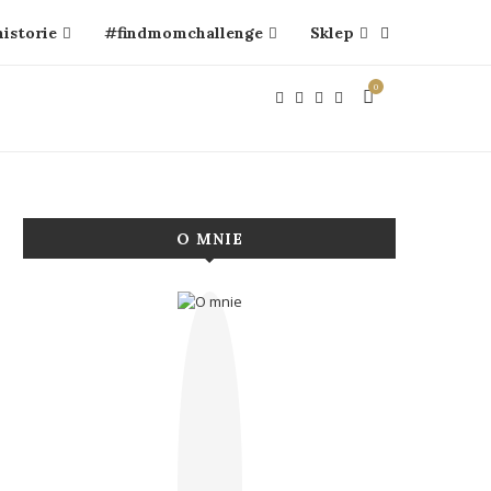
historie
#findmomchallenge
Sklep
0
O MNIE