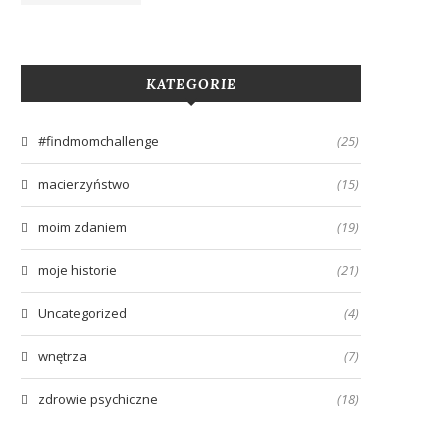
KATEGORIE
#findmomchallenge
(25)
macierzyństwo
(15)
moim zdaniem
(19)
moje historie
(21)
Uncategorized
(4)
wnętrza
(7)
zdrowie psychiczne
(18)