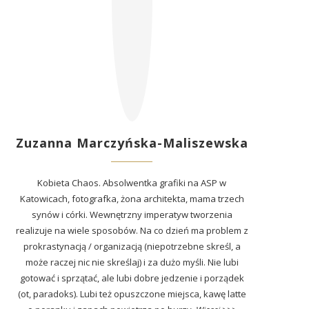
Zuzanna Marczyńska-Maliszewska
Kobieta Chaos. Absolwentka grafiki na ASP w
Katowicach, fotografka, żona architekta, mama trzech
synów i córki. Wewnętrzny imperatyw tworzenia
realizuje na wiele sposobów. Na co dzień ma problem z
prokrastynacją / organizacją (niepotrzebne skreśl, a
może raczej nic nie skreślaj) i za dużo myśli. Nie lubi
gotować i sprzątać, ale lubi dobre jedzenie i porządek
(ot, paradoks). Lubi też opuszczone miejsca, kawę latte