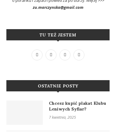
o poranku i zapach powietrza po burzy.
Więcej >>>
zu.marczynska@gmail.com
TU TEŻ JESTEM
OSTATNIE POSTY
Chcesz kupić plakat Klubu
Leniwych Syfiar?
7 kwietnia, 2025