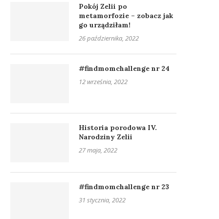
Pokój Zelii po
metamorfozie – zobacz jak
go urządziłam!
26 października, 2022
#findmomchallenge nr 24
12 września, 2022
Historia porodowa IV.
Narodziny Zelii
27 maja, 2022
#findmomchallenge nr 23
31 stycznia, 2022