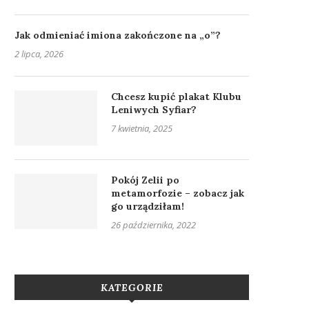
Jak odmieniać imiona zakończone na „o”?
2 lipca, 2026
Chcesz kupić plakat Klubu
Leniwych Syfiar?
7 kwietnia, 2025
Pokój Zelii po
metamorfozie – zobacz jak
go urządziłam!
26 października, 2022
KATEGORIE