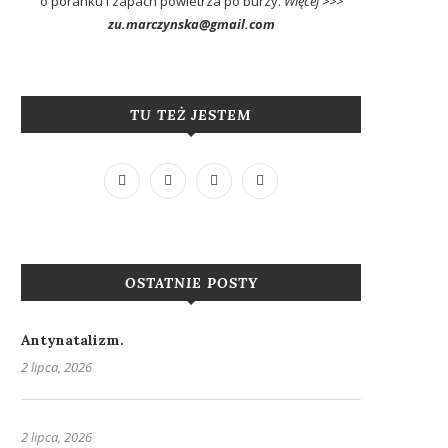
o poranku i zapach powietrza po burzy.
Więcej >>>
zu.marczynska@gmail.com
TU TEŻ JESTEM
OSTATNIE POSTY
Antynatalizm.
2 lipca, 2026
2 lipca, 2026