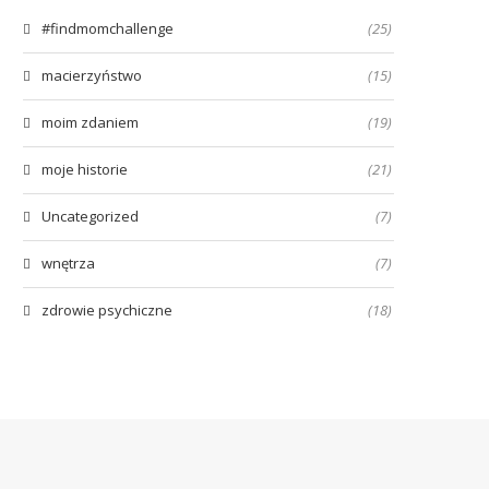
#findmomchallenge
(25)
macierzyństwo
(15)
moim zdaniem
(19)
moje historie
(21)
Uncategorized
(7)
wnętrza
(7)
zdrowie psychiczne
(18)