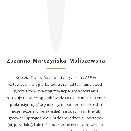
Zuzanna Marczyńska-Maliszewska
Kobieta Chaos. Absolwentka grafiki na ASP w
Katowicach, fotografka, żona architekta, mama trzech
synów i córki. Wewnętrzny imperatyw tworzenia
realizuje na wiele sposobów. Na co dzień ma problem z
prokrastynacją / organizacją (niepotrzebne skreśl, a
może raczej nic nie skreślaj) i za dużo myśli. Nie lubi
gotować i sprzątać, ale lubi dobre jedzenie i porządek
(ot, paradoks). Lubi też opuszczone miejsca, kawę latte