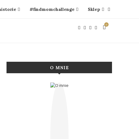
historie
#findmomchallenge
Sklep
0
O MNIE