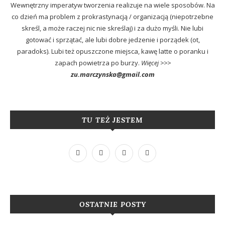
Wewnętrzny imperatyw tworzenia realizuje na wiele sposobów. Na
co dzień ma problem z prokrastynacją / organizacją (niepotrzebne
skreśl, a może raczej nic nie skreślaj) i za dużo myśli. Nie lubi
gotować i sprzątać, ale lubi dobre jedzenie i porządek (ot,
paradoks). Lubi też opuszczone miejsca, kawę latte o poranku i
zapach powietrza po burzy.
Więcej >>>
zu.marczynska@gmail.com
TU TEŻ JESTEM
OSTATNIE POSTY