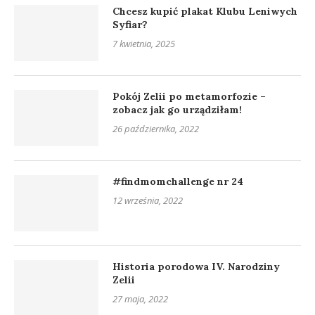
Chcesz kupić plakat Klubu Leniwych
Syfiar?
7 kwietnia, 2025
Pokój Zelii po metamorfozie –
zobacz jak go urządziłam!
26 października, 2022
#findmomchallenge nr 24
12 września, 2022
Historia porodowa IV. Narodziny
Zelii
27 maja, 2022