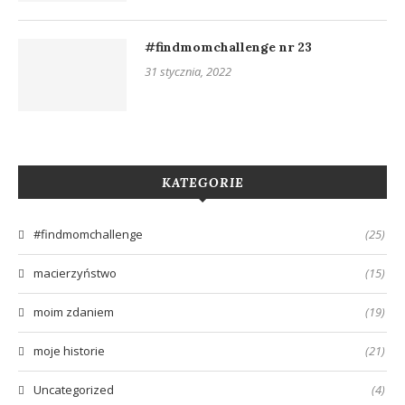
#findmomchallenge nr 23
31 stycznia, 2022
KATEGORIE
#findmomchallenge
(25)
macierzyństwo
(15)
moim zdaniem
(19)
moje historie
(21)
Uncategorized
(4)