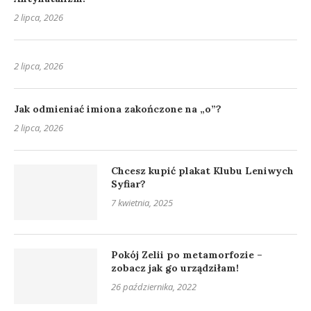
2 lipca, 2026
2 lipca, 2026
Jak odmieniać imiona zakończone na „o”?
2 lipca, 2026
Chcesz kupić plakat Klubu Leniwych
Syfiar?
7 kwietnia, 2025
Pokój Zelii po metamorfozie –
zobacz jak go urządziłam!
26 października, 2022