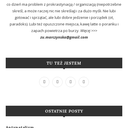
co dzień ma problem z prokrastynacją / organizacją (niepotrzebne
skreśl, a może raczej nic nie skreślaj) i za dużo myśli. Nie lubi
gotować i sprzątać, ale lubi dobre jedzenie i porządek (ot,
paradoks). Lubi też opuszczone miejsca, kawę latte o poranku i
zapach powietrza po burzy.
Więcej >>>
zu.marczynska@gmail.com
TU TEŻ JESTEM
OSTATNIE POSTY
Antynatalizm.