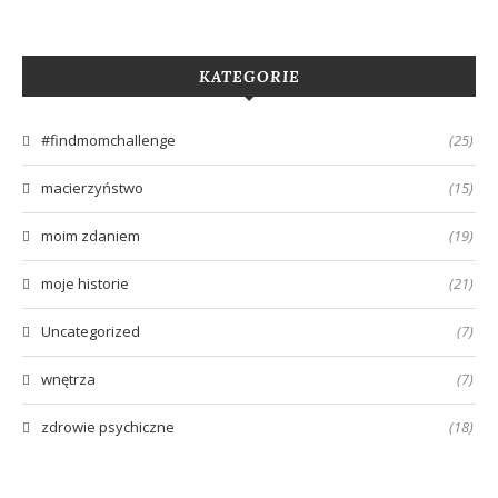
KATEGORIE
#findmomchallenge
(25)
macierzyństwo
(15)
moim zdaniem
(19)
moje historie
(21)
Uncategorized
(7)
wnętrza
(7)
zdrowie psychiczne
(18)