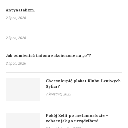
Antynatalizm.
2 lipca, 2026
2 lipca, 2026
Jak odmieniać imiona zakończone na „o”?
2 lipca, 2026
Chcesz kupić plakat Klubu Leniwych
Syfiar?
7 kwietnia, 2025
Pokój Zelii po metamorfozie –
zobacz jak go urządziłam!