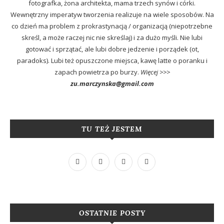
fotografka, żona architekta, mama trzech synów i córki.
Wewnętrzny imperatyw tworzenia realizuje na wiele sposobów. Na
co dzień ma problem z prokrastynacją / organizacją (niepotrzebne
skreśl, a może raczej nic nie skreślaj) i za dużo myśli. Nie lubi
gotować i sprzątać, ale lubi dobre jedzenie i porządek (ot,
paradoks). Lubi też opuszczone miejsca, kawę latte o poranku i
zapach powietrza po burzy.
Więcej >>>
zu.marczynska@gmail.com
TU TEŻ JESTEM
OSTATNIE POSTY