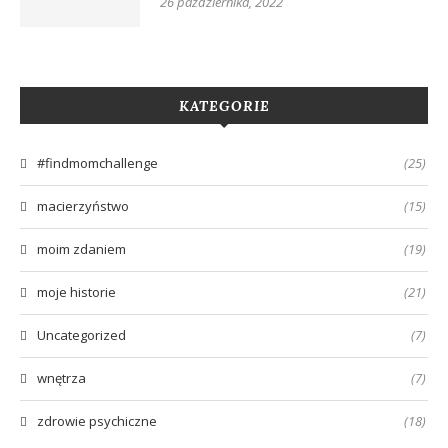
26 października, 2022
KATEGORIE
#findmomchallenge
(25)
macierzyństwo
(15)
moim zdaniem
(19)
moje historie
(21)
Uncategorized
(7)
wnętrza
(7)
zdrowie psychiczne
(18)