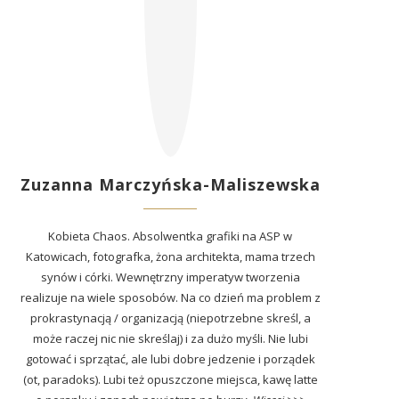
Zuzanna Marczyńska-Maliszewska
Kobieta Chaos. Absolwentka grafiki na ASP w
Katowicach, fotografka, żona architekta, mama trzech
synów i córki. Wewnętrzny imperatyw tworzenia
realizuje na wiele sposobów. Na co dzień ma problem z
prokrastynacją / organizacją (niepotrzebne skreśl, a
może raczej nic nie skreślaj) i za dużo myśli. Nie lubi
gotować i sprzątać, ale lubi dobre jedzenie i porządek
(ot, paradoks). Lubi też opuszczone miejsca, kawę latte