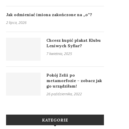
Jak odmieniać imiona zakończone na „o”?
2 lipca, 2026
Chcesz kupić plakat Klubu
Leniwych Syfiar?
7 kwietnia, 2025
Pokój Zelii po
metamorfozie – zobacz jak
go urządziłam!
26 października, 2022
KATEGORIE