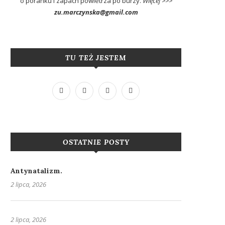
o poranku i zapach powietrza po burzy.
Więcej >>>
zu.marczynska@gmail.com
TU TEŻ JESTEM
OSTATNIE POSTY
Antynatalizm.
2 lipca, 2026
2 lipca, 2026