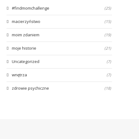
#findmomchallenge
(25)
macierzyństwo
(15)
moim zdaniem
(19)
moje historie
(21)
Uncategorized
(7)
wnętrza
(7)
zdrowie psychiczne
(18)