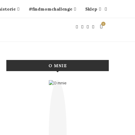
historie
#findmomchallenge
Sklep
0
O MNIE