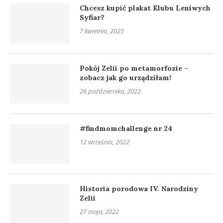
Chcesz kupić plakat Klubu Leniwych
Syfiar?
7 kwietnia, 2025
Pokój Zelii po metamorfozie –
zobacz jak go urządziłam!
26 października, 2022
#findmomchallenge nr 24
12 września, 2022
Historia porodowa IV. Narodziny
Zelii
27 maja, 2022