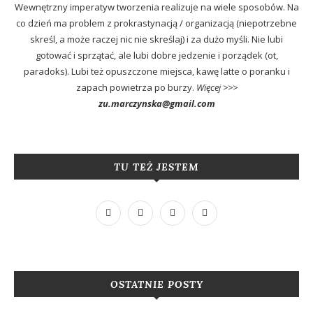
Wewnętrzny imperatyw tworzenia realizuje na wiele sposobów. Na
co dzień ma problem z prokrastynacją / organizacją (niepotrzebne
skreśl, a może raczej nic nie skreślaj) i za dużo myśli. Nie lubi
gotować i sprzątać, ale lubi dobre jedzenie i porządek (ot,
paradoks). Lubi też opuszczone miejsca, kawę latte o poranku i
zapach powietrza po burzy.
Więcej >>>
zu.marczynska@gmail.com
TU TEŻ JESTEM
OSTATNIE POSTY