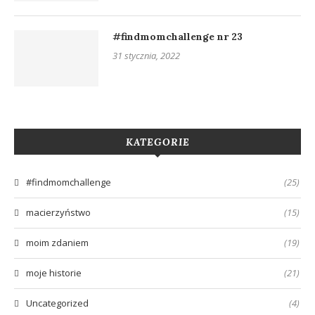
#findmomchallenge nr 23
31 stycznia, 2022
KATEGORIE
#findmomchallenge
(25)
macierzyństwo
(15)
moim zdaniem
(19)
moje historie
(21)
Uncategorized
(4)