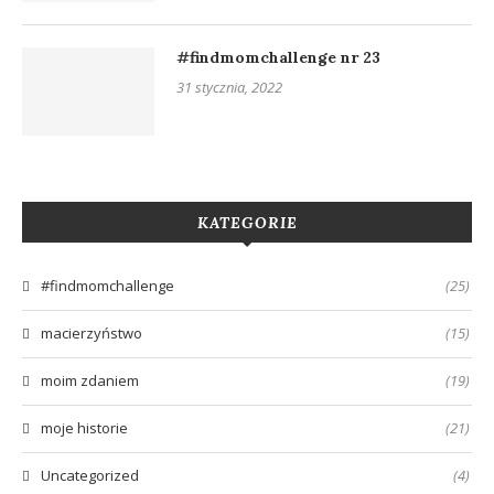
#findmomchallenge nr 23
31 stycznia, 2022
KATEGORIE
#findmomchallenge
(25)
macierzyństwo
(15)
moim zdaniem
(19)
moje historie
(21)
Uncategorized
(4)