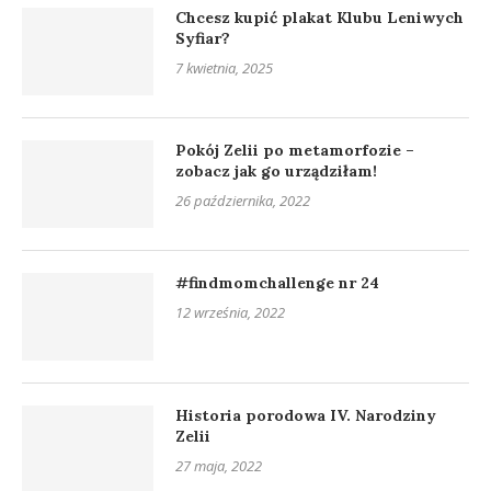
Chcesz kupić plakat Klubu Leniwych
Syfiar?
7 kwietnia, 2025
Pokój Zelii po metamorfozie –
zobacz jak go urządziłam!
26 października, 2022
#findmomchallenge nr 24
12 września, 2022
Historia porodowa IV. Narodziny
Zelii
27 maja, 2022