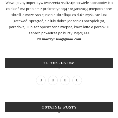
Wewnętrzny imperatyw tworzenia realizuje na wiele sposobów. Na
co dzień ma problem z prokrastynacją / organizacją (niepotrzebne
skreśl, a może raczej nic nie skreślaj) i za dużo myśli. Nie lubi
gotować i sprzątać, ale lubi dobre jedzenie i porządek (ot,
paradoks). Lubi też opuszczone miejsca, kawę latte o poranku i
zapach powietrza po burzy.
Więcej >>>
zu.marczynska@gmail.com
TU TEŻ JESTEM
OSTATNIE POSTY