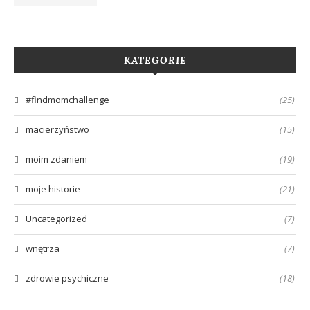
KATEGORIE
#findmomchallenge
(25)
macierzyństwo
(15)
moim zdaniem
(19)
moje historie
(21)
Uncategorized
(7)
wnętrza
(7)
zdrowie psychiczne
(18)