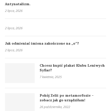
Antynatalizm.
2 lipca, 2026
2 lipca, 2026
Jak odmieniać imiona zakończone na „o”?
2 lipca, 2026
Chcesz kupić plakat Klubu Leniwych
Syfiar?
7 kwietnia, 2025
Pokój Zelii po metamorfozie –
zobacz jak go urządziłam!
26 października, 2022