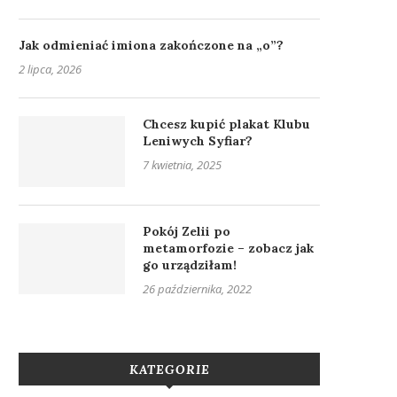
Jak odmieniać imiona zakończone na „o”?
2 lipca, 2026
Chcesz kupić plakat Klubu
Leniwych Syfiar?
7 kwietnia, 2025
Pokój Zelii po
metamorfozie – zobacz jak
go urządziłam!
26 października, 2022
KATEGORIE