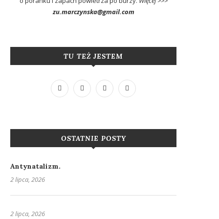
o poranku i zapach powietrza po burzy.
Więcej >>>
zu.marczynska@gmail.com
TU TEŻ JESTEM
OSTATNIE POSTY
Antynatalizm.
2 lipca, 2026
2 lipca, 2026