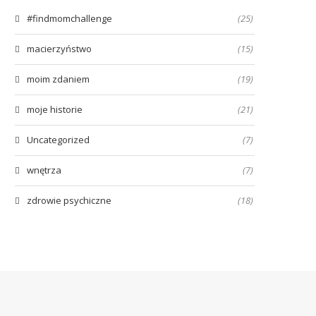
#findmomchallenge
(25)
macierzyństwo
(15)
moim zdaniem
(19)
moje historie
(21)
Uncategorized
(7)
wnętrza
(7)
zdrowie psychiczne
(18)