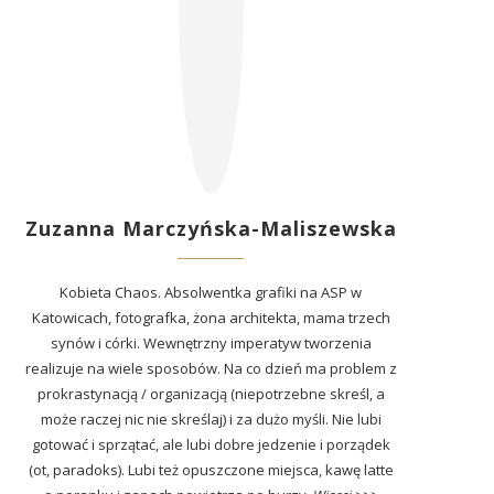
Zuzanna Marczyńska-Maliszewska
Kobieta Chaos. Absolwentka grafiki na ASP w
Katowicach, fotografka, żona architekta, mama trzech
synów i córki. Wewnętrzny imperatyw tworzenia
realizuje na wiele sposobów. Na co dzień ma problem z
prokrastynacją / organizacją (niepotrzebne skreśl, a
może raczej nic nie skreślaj) i za dużo myśli. Nie lubi
gotować i sprzątać, ale lubi dobre jedzenie i porządek
(ot, paradoks). Lubi też opuszczone miejsca, kawę latte