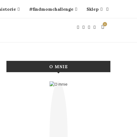
historie
#findmomchallenge
Sklep
0
O MNIE