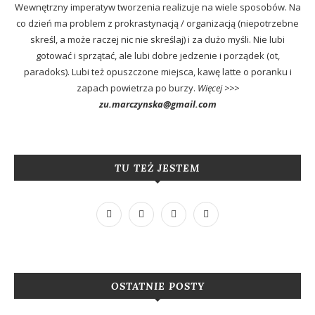
Wewnętrzny imperatyw tworzenia realizuje na wiele sposobów. Na
co dzień ma problem z prokrastynacją / organizacją (niepotrzebne
skreśl, a może raczej nic nie skreślaj) i za dużo myśli. Nie lubi
gotować i sprzątać, ale lubi dobre jedzenie i porządek (ot,
paradoks). Lubi też opuszczone miejsca, kawę latte o poranku i
zapach powietrza po burzy.
Więcej >>>
zu.marczynska@gmail.com
TU TEŻ JESTEM
OSTATNIE POSTY