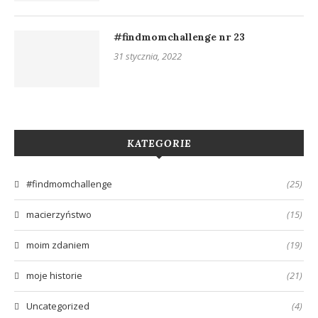
#findmomchallenge nr 23
31 stycznia, 2022
KATEGORIE
#findmomchallenge
(25)
macierzyństwo
(15)
moim zdaniem
(19)
moje historie
(21)
Uncategorized
(4)