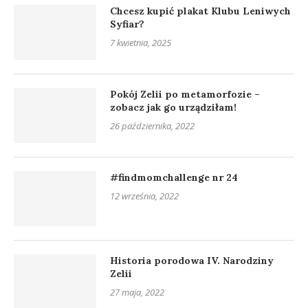
Chcesz kupić plakat Klubu Leniwych
Syfiar?
7 kwietnia, 2025
Pokój Zelii po metamorfozie –
zobacz jak go urządziłam!
26 października, 2022
#findmomchallenge nr 24
12 września, 2022
Historia porodowa IV. Narodziny
Zelii
27 maja, 2022