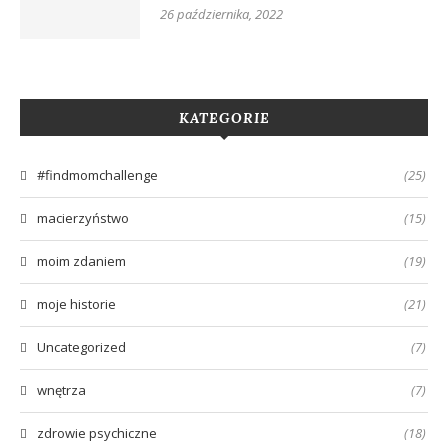
26 października, 2022
KATEGORIE
#findmomchallenge
(25)
macierzyństwo
(15)
moim zdaniem
(19)
moje historie
(21)
Uncategorized
(7)
wnętrza
(7)
zdrowie psychiczne
(18)