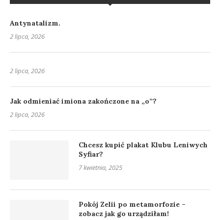
Antynatalizm.
2 lipca, 2026
2 lipca, 2026
Jak odmieniać imiona zakończone na „o”?
2 lipca, 2026
Chcesz kupić plakat Klubu Leniwych
Syfiar?
7 kwietnia, 2025
Pokój Zelii po metamorfozie –
zobacz jak go urządziłam!