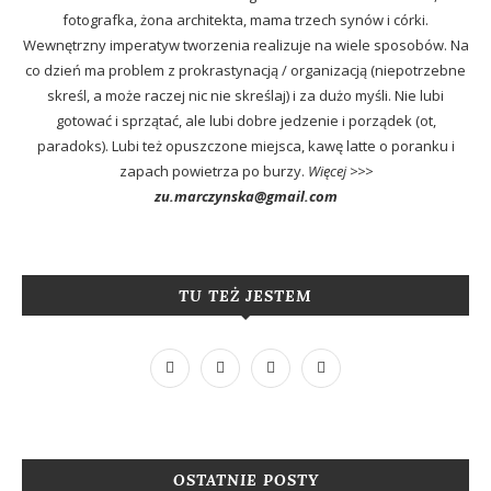
fotografka, żona architekta, mama trzech synów i córki.
Wewnętrzny imperatyw tworzenia realizuje na wiele sposobów. Na
co dzień ma problem z prokrastynacją / organizacją (niepotrzebne
skreśl, a może raczej nic nie skreślaj) i za dużo myśli. Nie lubi
gotować i sprzątać, ale lubi dobre jedzenie i porządek (ot,
paradoks). Lubi też opuszczone miejsca, kawę latte o poranku i
zapach powietrza po burzy.
Więcej >>>
zu.marczynska@gmail.com
TU TEŻ JESTEM
OSTATNIE POSTY