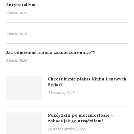
Antynatalizm.
2 lipca, 2026
2 lipca, 2026
Jak odmieniać imiona zakończone na „o”?
2 lipca, 2026
Chcesz kupić plakat Klubu Leniwych
Syfiar?
7 kwietnia, 2025
Pokój Zelii po metamorfozie –
zobacz jak go urządziłam!
26 października, 2022