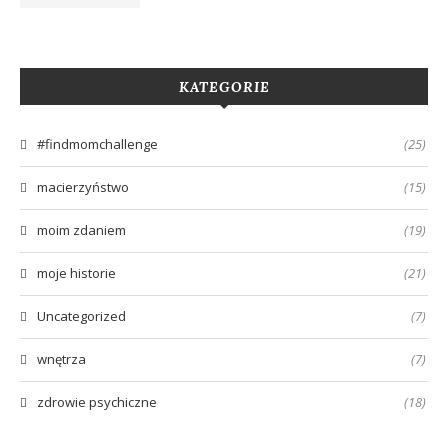
KATEGORIE
#findmomchallenge
(25)
macierzyństwo
(15)
moim zdaniem
(19)
moje historie
(21)
Uncategorized
(7)
wnętrza
(7)
zdrowie psychiczne
(18)