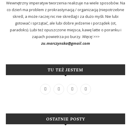
Wewnętrzny imperatyw tworzenia realizuje na wiele sposobów. Na
co dzień ma problem z prokrastynacją / organizacją (niepotrzebne
skreśl, a może raczej nic nie skreślaj) i za dużo myśli. Nie lubi
gotować i sprzątać, ale lubi dobre jedzenie i porządek (ot,
paradoks). Lubi też opuszczone miejsca, kawę latte o poranku i
zapach powietrza po burzy.
Więcej >>>
zu.marczynska@gmail.com
TU TEŻ JESTEM
OSTATNIE POSTY