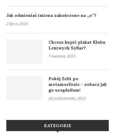
Jak odmieniać imiona zakończone na „o”?
2 lipca, 2026
Chcesz kupić plakat Klubu
Leniwych Syfiar?
7 kwietnia, 2025
Pokój Zelii po
metamorfozie – zobacz jak
go urządziłam!
26 października, 2022
KATEGORIE