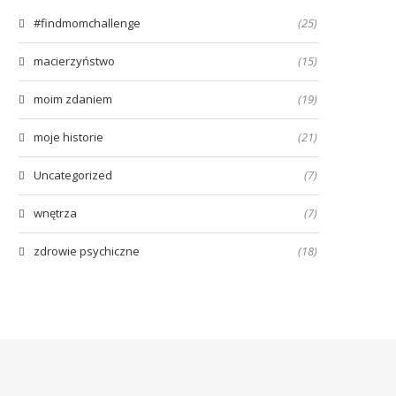
#findmomchallenge
(25)
macierzyństwo
(15)
moim zdaniem
(19)
moje historie
(21)
Uncategorized
(7)
wnętrza
(7)
zdrowie psychiczne
(18)