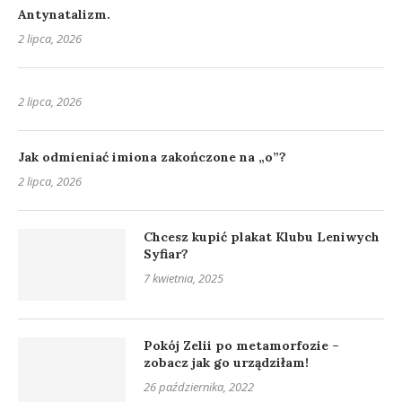
Antynatalizm.
2 lipca, 2026
2 lipca, 2026
Jak odmieniać imiona zakończone na „o”?
2 lipca, 2026
Chcesz kupić plakat Klubu Leniwych
Syfiar?
7 kwietnia, 2025
Pokój Zelii po metamorfozie –
zobacz jak go urządziłam!
26 października, 2022