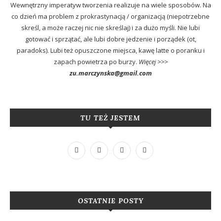
Wewnętrzny imperatyw tworzenia realizuje na wiele sposobów. Na
co dzień ma problem z prokrastynacją / organizacją (niepotrzebne
skreśl, a może raczej nic nie skreślaj) i za dużo myśli. Nie lubi
gotować i sprzątać, ale lubi dobre jedzenie i porządek (ot,
paradoks). Lubi też opuszczone miejsca, kawę latte o poranku i
zapach powietrza po burzy.
Więcej >>>
zu.marczynska@gmail.com
TU TEŻ JESTEM
OSTATNIE POSTY