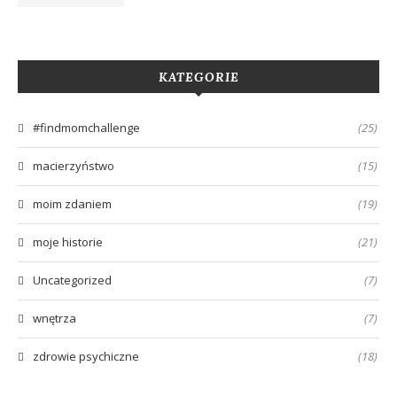
KATEGORIE
#findmomchallenge
(25)
macierzyństwo
(15)
moim zdaniem
(19)
moje historie
(21)
Uncategorized
(7)
wnętrza
(7)
zdrowie psychiczne
(18)