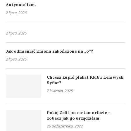
Antynatalizm.
2 lipca, 2026
2 lipca, 2026
Jak odmieniać imiona zakończone na „o”?
2 lipca, 2026
Chcesz kupić plakat Klubu Leniwych
Syfiar?
7 kwietnia, 2025
Pokój Zelii po metamorfozie –
zobacz jak go urządziłam!
26 października, 2022