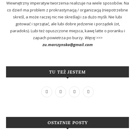
Wewnętrzny imperatyw tworzenia realizuje na wiele sposobów. Na
co dzień ma problem z prokrastynacją / organizacją (niepotrzebne
skreśl, a może raczej nic nie skreślaj) i za dużo myśli. Nie lubi
gotować i sprzątać, ale lubi dobre jedzenie i porządek (ot,
paradoks). Lubi też opuszczone miejsca, kawę latte o poranku i
zapach powietrza po burzy.
Więcej >>>
zu.marczynska@gmail.com
TU TEŻ JESTEM
OSTATNIE POSTY