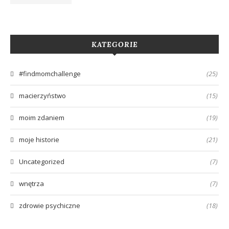
KATEGORIE
#findmomchallenge
(25)
macierzyństwo
(15)
moim zdaniem
(19)
moje historie
(21)
Uncategorized
(7)
wnętrza
(7)
zdrowie psychiczne
(18)