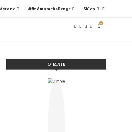
historie
#findmomchallenge
Sklep
0
O MNIE