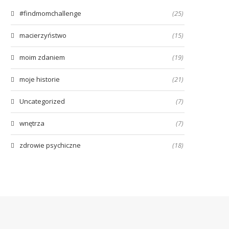
#findmomchallenge
(25)
macierzyństwo
(15)
moim zdaniem
(19)
moje historie
(21)
Uncategorized
(7)
wnętrza
(7)
zdrowie psychiczne
(18)