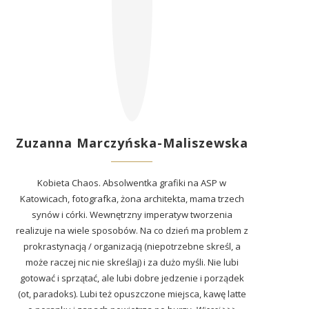
Zuzanna Marczyńska-Maliszewska
Kobieta Chaos. Absolwentka grafiki na ASP w
Katowicach, fotografka, żona architekta, mama trzech
synów i córki. Wewnętrzny imperatyw tworzenia
realizuje na wiele sposobów. Na co dzień ma problem z
prokrastynacją / organizacją (niepotrzebne skreśl, a
może raczej nic nie skreślaj) i za dużo myśli. Nie lubi
gotować i sprzątać, ale lubi dobre jedzenie i porządek
(ot, paradoks). Lubi też opuszczone miejsca, kawę latte