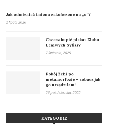
Jak odmieniać imiona zakończone na „o”?
2 lipca, 2026
Chcesz kupić plakat Klubu
Leniwych Syfiar?
7 kwietnia, 2025
Pokój Zelii po
metamorfozie – zobacz jak
go urządziłam!
26 października, 2022
KATEGORIE