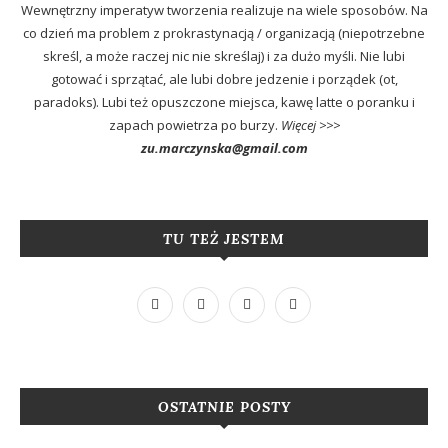
Wewnętrzny imperatyw tworzenia realizuje na wiele sposobów. Na
co dzień ma problem z prokrastynacją / organizacją (niepotrzebne
skreśl, a może raczej nic nie skreślaj) i za dużo myśli. Nie lubi
gotować i sprzątać, ale lubi dobre jedzenie i porządek (ot,
paradoks). Lubi też opuszczone miejsca, kawę latte o poranku i
zapach powietrza po burzy.
Więcej >>>
zu.marczynska@gmail.com
TU TEŻ JESTEM
OSTATNIE POSTY