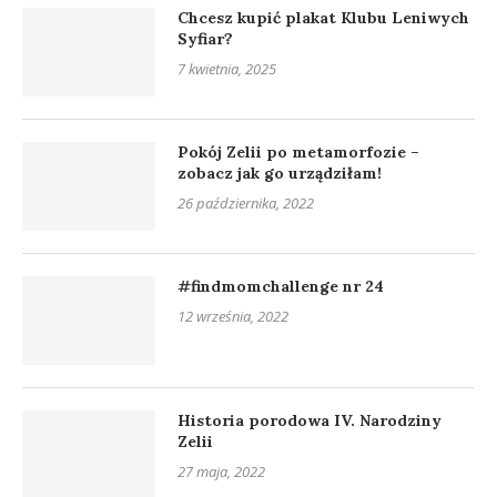
Chcesz kupić plakat Klubu Leniwych
Syfiar?
7 kwietnia, 2025
Pokój Zelii po metamorfozie –
zobacz jak go urządziłam!
26 października, 2022
#findmomchallenge nr 24
12 września, 2022
Historia porodowa IV. Narodziny
Zelii
27 maja, 2022