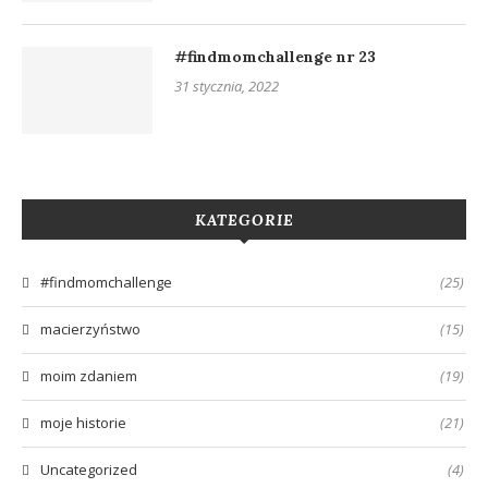
#findmomchallenge nr 23
31 stycznia, 2022
KATEGORIE
#findmomchallenge
(25)
macierzyństwo
(15)
moim zdaniem
(19)
moje historie
(21)
Uncategorized
(4)